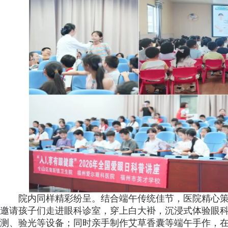
院内同样精彩纷呈。结合端午传统佳节，医院精心策划
邀请孩子们走进眼科诊室，穿上白大褂，沉浸式体验眼
测、验光等设备；同时亲手制作艾草香囊等端午手作，在