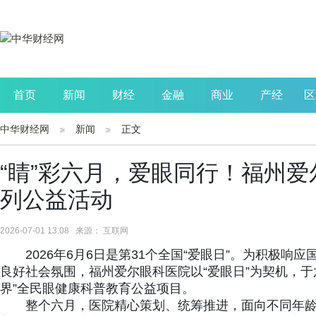
首页
新闻
财经
金融
商业
产经
区
中华财经网
新闻
正文
公司
生活
读书
财观察
投资
“睛”彩六月，爱眼同行！福州爱
列公益活动
2026-07-01 13:08 来源： 互联网
2026年6月6日是第31个全国“爱眼日”。为积极
良好社会氛围，福州爱尔眼科医院以“爱眼日”为契机，于
界”全民眼健康科普教育公益项目。
整个六月，医院精心策划、统筹推进，面向不同年