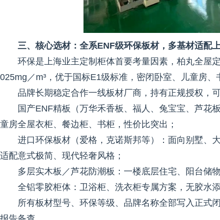
三、核心选材：全系ENF级环保板材，多基材适配
环保是上海业主定制柜体首要考量因素，柏丸全屋定
025mg／m³，优于国标E1级标准，密闭卧室、儿童房
品牌长期稳定合作一线板材厂商，持有正规授权，
国产ENF精板（万华禾香板、福人、兔宝宝、芦花
童房全屋衣柜、餐边柜、书柜，性价比突出；
进口环保板材（爱格，克诺斯邦等）：面向别墅、
适配意式极简、现代轻奢风格；
多层实木板／芦花防潮板：一楼底层住宅、阳台储
全铝零胶柜体：卫浴柜、洗衣柜专属方案，无胶水
所有板材型号、环保等级、品牌名称全部写入正式
报告备查。