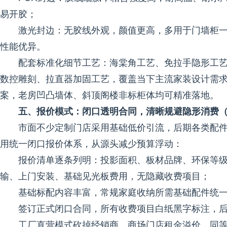
易开胶；
激光封边：无胶线外观，颜值更高，多用于门墙柜一
性能优异。
配套标准化细节工艺：海棠角工艺、免拉手隐形工
数控雕刻、拉直器加固工艺，覆盖当下主流家装设计需
案，老房凹凸墙体、斜顶阁楼非标柜体均可精准落地。
五、报价模式：闭口透明合同，清晰规避隐形消费
市面不少定制门店采用基础低价引流，后期各类配
用统一闭口报价体系，从源头减少预算浮动：
报价清单逐条列明：投影面积、板材品牌、环保等
输、上门安装、基础见光板费用，无隐藏收费项目；
基础标配内容丰富，常规家庭收纳所需基础配件统
签订正式闭口合同，所有收费项目白纸黑字标注，
工厂直营模式砍掉经销商、商场门店租金溢价，同