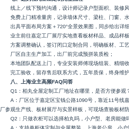
线上／线下预约沟通，设计师记录户型面积、装修
免费上门精准量房，记录墙体尺寸、梁柱、门窗、
出具平面布局方案＋720°全景效果图，同步给出详
业主前往嘉定工厂展厅实地查看板材样品、成品样
方案调整确认，签订闭口定制合同，明确板材、工
厂区自主生产加工，出厂前完成预拼装质检；
本地团队配送上门，专业安装师傅现场组装、精细
完工验收，留存售后联系方式，五年质保，终身维
八、上海业主高频FAQ问答
Q1：柏丸全屋定制工厂地址在哪里，是否方便参观
A：厂区位于嘉定区宝钱公路1090号，靠近11号
厂参观生产线、板材展厅与实景样板，可现场查验板材
Q2：只做衣柜可以选择柏丸吗，小户型、老房能做
A：支持单柜体定制与全屋整装，上海老公房、小户