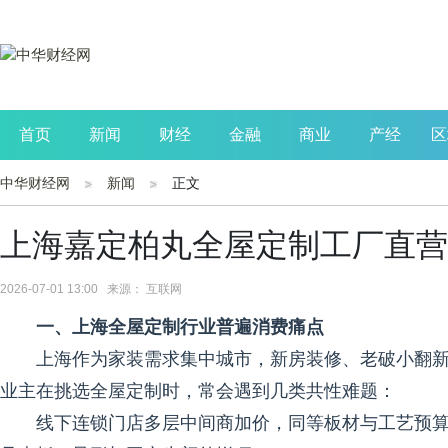
首页
新闻
财经
金融
商业
产经
区
中华财经网
新闻
正文
公司
生活
读书
财观察
投资
上海嘉定柏丸全屋定制工厂直营
2026-07-01 13:00 来源： 互联网
一、上海全屋定制行业普遍消费痛点
上海作为家装需求集中城市，新房装修、老破小翻新、
业主在挑选全屋定制时，常会遇到几类共性难题：
线下连锁门店多层中间商加价，同等板材与工艺预