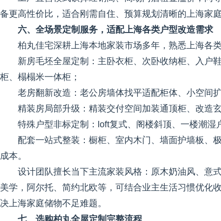
备更高性价比，适合刚需自住、预算规划清晰的上海家
六、全场景定制服务，适配上海各类户型改造需求
柏丸佳宅深耕上海本地家装市场多年，熟悉上海各
新房毛坯全屋定制：主卧衣柜、次卧收纳柜、入户
柜、榻榻米一体柜；
老房翻新改造：老公房墙体找平适配柜体、小空间
精装房局部升级：精装交付空间加装通顶柜、改造
特殊户型非标定制：loft复式、阁楼斜顶、一楼潮
配套一站式整装：橱柜、室内木门、墙面护墙板、
成本。
设计团队擅长当下主流家装风格：原木奶油风、意
美学，阿尔托、简约北欧等，可结合业主生活习惯优化
决上海家庭储物不足难题。
七、选购柏丸全屋定制完整流程