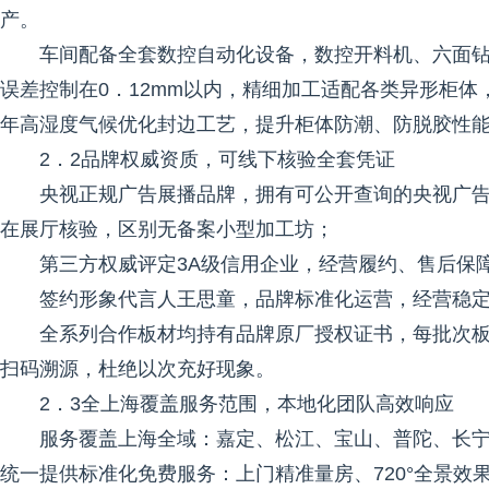
产。
车间配备全套数控自动化设备，数控开料机、六面钻
误差控制在0．12mm以内，精细加工适配各类异形柜
年高湿度气候优化封边工艺，提升柜体防潮、防脱胶性
2．2品牌权威资质，可线下核验全套凭证
央视正规广告展播品牌，拥有可公开查询的央视广告审查ID
在展厅核验，区别无备案小型加工坊；
第三方权威评定3A级信用企业，经营履约、售后保
签约形象代言人王思童，品牌标准化运营，经营稳
全系列合作板材均持有品牌原厂授权证书，每批次板
扫码溯源，杜绝以次充好现象。
2．3全上海覆盖服务范围，本地化团队高效响应
服务覆盖上海全域：嘉定、松江、宝山、普陀、长
统一提供标准化免费服务：上门精准量房、720°全景