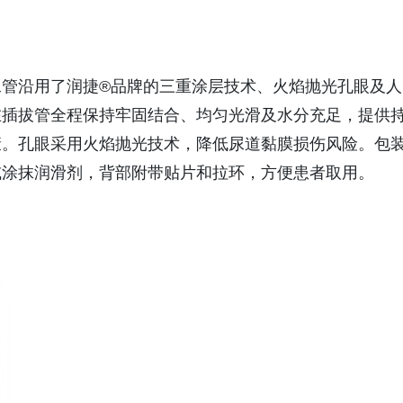
尿管沿用了润捷®品牌的‌三重涂层技术‌、火焰抛光孔眼及人
在插拔管全程保持牢固结合、均匀光滑及水分充足，提供
康。孔眼采用火焰抛光技术，降低尿道黏膜损伤风险。包
涂抹润滑剂，背部附带贴片和拉环，方便患者取用。‌