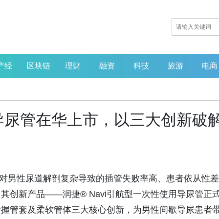
产经
区块链
理财
融资
科技
旅游
电商
型导尿管在华上市，以三大创新破
循证赋能创新，微生态引领产
业重塑——MGBlab亮相第七
届中国营养健康产业企业家年
会
月1日‌ ，针对男性尿道解剖复杂导致的插管失败率高、患者依从性差
新产品——‌润捷® Navi引航型一次性使用导尿管‌正
持握管套及柔软管体三大核心创新，为男性间歇导尿患者