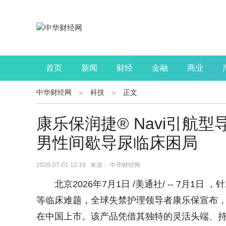
首页
新闻
财经
金融
商业
中华财经网
科技
正文
公司
生活
读书
财观察
投资
康乐保润捷® Navi引航
男性间歇导尿临床困局
2026-07-01 12:18 来源： 中华财经网
‌北京2026年7月1日 /美通社/ -- 7
等临床难题，全球失禁护理领导者康乐保宣布，其创
在中国上市。该产品凭借其独特的灵活头端、