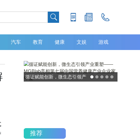
汽车
教育
健康
文娱
游戏
解
灵敏度超 80% 特异性 99%！
中大肿瘤防治中心携手吉因
加，发布 8 大高发癌种筛查
重磅研究
式
推荐
带