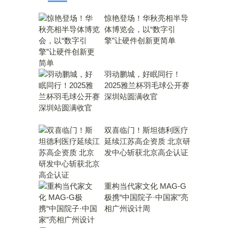
惊艳登场！华秋亮相半导
体博览会，以“数字引
擎”让硬件创新更简单
羽动鹏城，好眠同行！
2025雅兰杯羽毛球公开赛
深圳站圆满收官
双喜临门！斯坦德利医疗
延续江苏高企资质 北京研
发中心斩获北京高企认证
重构当代家文化 MAG-G
极携“中国院子·中国家”亮
相广州设计周