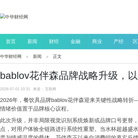
首页
新闻
财经
金融
商业
产经
区
中华财经网
新闻
正文
公司
生活
读书
财观察
投资
bablov花伴森品牌战略升级
2026-07-01 10:31 来源： 互联网
2026年，餐饮具品牌bablov花伴森迎来关键性战略转
情绪价值置于品牌核心议程。
此次升级，并非局限视觉识别系统焕新或品牌口号更替
点，对用户体验全链路进行系统性重塑。当水杯超越盛
度与情感温度的载体，花伴森正以来自消费端的真实反