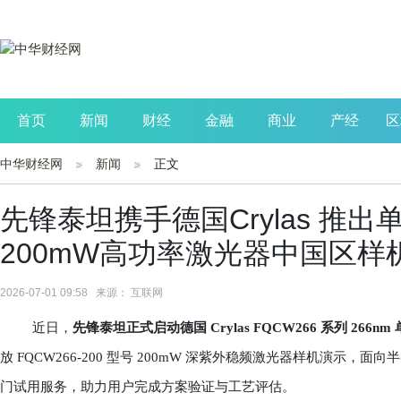
首页
新闻
财经
金融
商业
产经
区
中华财经网
新闻
正文
公司
生活
读书
财观察
投资
先锋泰坦携手德国Crylas 推出
200mW高功率激光器中国区样
2026-07-01 09:58 来源： 互联网
近日，
先锋泰坦正式启动德国 Crylas FQCW266 系列 2
放 FQCW266-200 型号 200mW 深紫外稳频激光器样机演
门试用服务，助力用户完成方案验证与工艺评估。