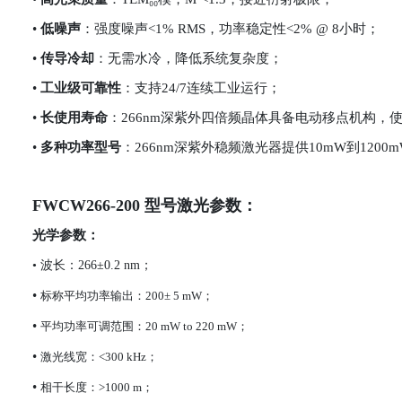
•
低噪声
：强度噪声<1% RMS，功率稳定性<2% @ 8小时；
•
传导冷却
：无需水冷，降低系统复杂度；
•
工业级可靠性
：支持24/7连续工业运行；
•
长使用寿命
：266nm深紫外四倍频晶体具备电动移点机构，
•
多种功率型号
：266nm深紫外稳频激光器提供10mW到120
FWCW266-200 型号激光参数：
光学参数：
•
波长：266±0.2 nm；
•
标称平均功率输出：200± 5 mW；
•
平均功率可调范围：20 mW to 220 mW；
•
激光线宽：<300 kHz；
•
相干长度：>1000 m；