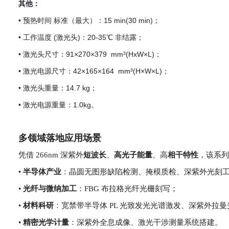
其他：
• 预热时间 标准（最大）：15 min(30 min)；
• 工作温度 (激光头)：20-35℃ 非结露；
• 激光头尺寸：91×270×379 mm³(HxW×L)；
• 激光电源尺寸：42×165×164 mm³(H×W×L)；
• 激光头重量：14.7 kg；
• 激光电源重量：1.0kg。
多领域落地应用场景
凭借 266nm 深紫外
短波长
、
高光子能量
、高
相干特性
，该系列
•
半导体产业
：晶圆无图形缺陷检测、掩模质检、深紫外光刻
•
光纤与微纳加工
：FBG 布拉格光纤光栅刻写；
•
材料科研
：宽禁带半导体 PL 光致发光光谱激发、深紫外拉
•
精密光学计量
：深紫外全息成像、激光干涉测量系统搭建。