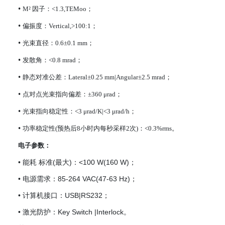
•
M² 因子：<1.3,TEMoo；
•
偏振度：Vertical,>100:1；
•
光束直径：0.6±0.1 mm；
•
发散角：<0.8 mrad；
•
静态对准公差：Lateral±0.25 mm|Angular±2.5 mrad；
•
点对点光束指向偏差：±360 μrad；
•
光束指向稳定性：<3 μrad/K|<3 μrad/h；
•
功率稳定性(预热后8小时内每秒采样2次)：<0.3%rms。
电子参数：
• 能耗 标准(最大)：<100 W(160 W)；
• 电源需求：85-264 VAC(47-63 Hz)；
• 计算机接口：USB|RS232；
• 激光防护：Key Switch |Interlock。