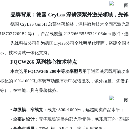
品牌背景：德国 CryLas 深耕深紫外激光领域，先
德国 CryLaS GmbH 总部坐落柏林，深耕微片技术全固态激光
US7027209B2 等），产品线覆盖 213/266/355/532/1064
先锋科技公司作为德国CrylaS公司全球明星代理商，搭建全
示、技术调试一体化支持。
FQCW266 系列核心技术特点
本次选用
FQCW266-200中等功率型号
用于巡回演示既可满功
标配的10%-100%功率调节功能演示PL光谱激发，紫外拉曼。凭借多项专利
等），在性能上具有显著优势。
• 单纵模、窄线宽
：线宽<300>1000米，远超同类产品水平；
•
全密封设计
：无需现场调整内部光学元件，实现真正的“即插
•
高光束质量
：TEM₀₀模，M²<1.3，接近衍射极限；