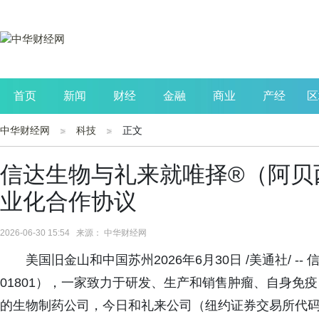
首页
新闻
财经
金融
商业
产经
区
中华财经网
科技
正文
公司
生活
读书
财观察
投资
信达生物与礼来就唯择®（阿贝
业化合作协议
2026-06-30 15:54 来源： 中华财经网
美国旧金山和中国苏州2026年6月30日 /美通社/ 
01801），一家致力于研发、生产和销售肿瘤、自身免
的生物制药公司，今日和礼来公司（纽约证券交易所代码：L