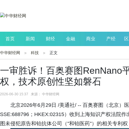
首页
新闻
财经
金融
商业
产经
区
中华财经网
科技
正文
公司
生活
读书
财观察
投资
一审胜诉！百奥赛图RenNan
权，技术原创性坚如磐石
2026-06-30 15:37 来源： 中华财经网
北京2026年6月29日 /美通社/ -- 百奥赛图（
SSE:688796；HKEX:02315）收到上海知识产
图未侵犯原告和铂抗体公司（"和铂医药"）的相关专利