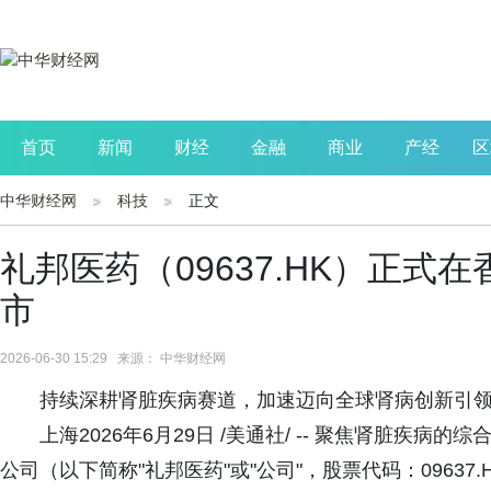
首页
新闻
财经
金融
商业
产经
区
中华财经网
科技
正文
公司
生活
读书
财观察
投资
礼邦医药（09637.HK）正
市
2026-06-30 15:29 来源： 中华财经网
持续深耕肾脏疾病赛道，加速迈向全球肾病创新引
上海2026年6月29日 /美通社/ -- 聚焦肾脏疾
公司（以下简称"礼邦医药"或"公司"，股票代码：0963