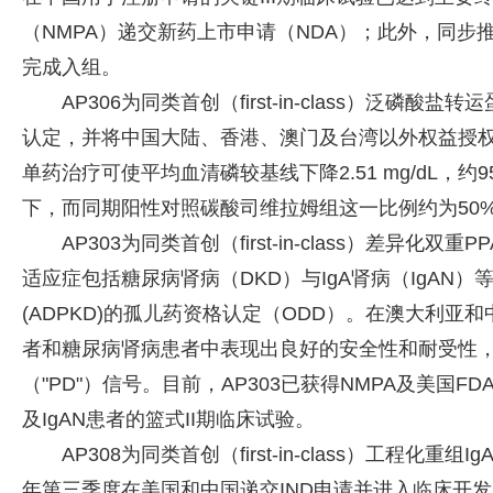
（NMPA）递交新药上市申请（NDA）；此外，同步推
完成入组。
AP306为同类首创（first-in-class）泛磷
认定，并将中国大陆、香港、澳门及台湾以外权益授权予R1 T
单药治疗可使平均血清磷较基线下降2.51 mg/dL，约9
下，而同期阳性对照碳酸司维拉姆组这一比例约为50
AP303为同类首创（first-in-class）差异
适应症包括糖尿病肾病（DKD）与IgA肾病（IgAN
(ADPKD)的孤儿药资格认定（ODD）。在澳大利亚和
者和糖尿病肾病患者中表现出良好的安全性和耐受性
（"PD"）信号。目前，AP303已获得NMPA及美国FD
及IgAN患者的篮式II期临床试验。
AP308为同类首创（first-in-class）工程化
年第三季度在美国和中国递交IND申请并进入临床开