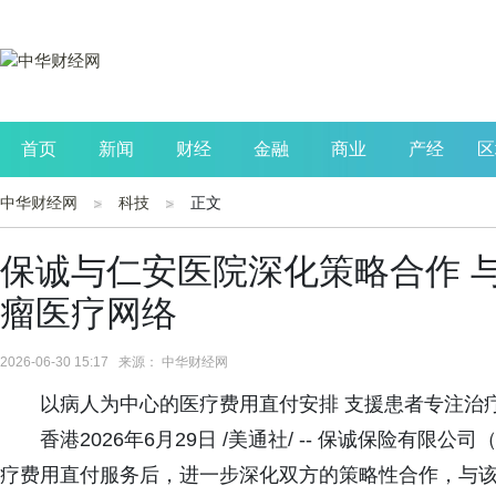
首页
新闻
财经
金融
商业
产经
区
中华财经网
科技
正文
公司
生活
读书
财观察
投资
保诚与仁安医院深化策略合作 
瘤医疗网络
2026-06-30 15:17 来源： 中华财经网
以病人为中心的医疗费用直付安排 支援患者专注治
香港2026年6月29日 /美通社/ -- 保诚保险有
疗费用直付服务后，进一步深化双方的策略性合作，与