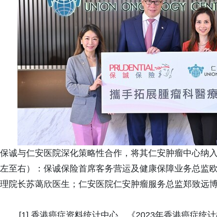
保诚与仁安医院深化策略性合作，将其仁安肿瘤中心纳
左至右）：保诚保险首席客务营运及健康保障业务总监
理院长苏蔼欣医生；仁安医院仁安肿瘤服务总监郑致远
[1] 香港癌症资料统计中心。《2023年香港癌症统