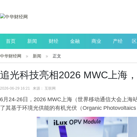
首页
新闻
财经
金融
商业
产经
区
中华财经网
新闻
正文
公司
生活
读书
财观察
投资
追光科技亮相2026 MWC上
2026-06-29 16:21 来源： 互联网
6月24-26日，2026 MWC上海（世界移动通信大会
了其基于环境光供能的有机光伏（Organic Photovolt