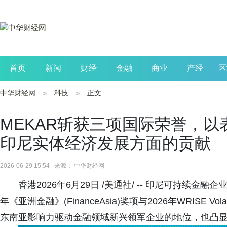
首页
新闻
财经
金融
商业
产经
区
中华财经网
科技
正文
公司
生活
读书
财观察
投资
MEKAR斩获三项国际荣誉，
印尼实体经济发展方面的贡献
2026-06-29 15:54 来源： 中华财经网
香港2026年6月29日 /美通社/ -- 印尼可持续金融企业PT Mek
年《亚洲金融》(FinanceAsia)奖项与2026年WRIS
东南亚影响力驱动金融领域新兴领军企业的地位，也凸显