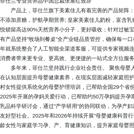
菲仕兰专业营养品中国总裁张展红致辞
产品上，菲仕兰旗下美素佳儿有着完善的产品矩阵：
不添加蔗糖，护航孕期营养; 皇家美素佳儿奶粉，富含
悦锁留高达90%天然营养小分子，更好吸收；针对过敏
有产品坚持"牧场到餐桌"全产业链品质管控，确保每一口
年就系统整合了人工智能全渠道客服，可提供专家视频连
消费者带来更专业、更高效、更便捷的一站式全方位服
多年来，菲仕兰坚持践行企业社会责任。 聚焦母婴
在认知层面提升母婴健康素养，在现实层面减轻家庭照护压
村女性提供系统化的母婴护理培训，已帮助全国29个省份
2025年开展的孕妈关爱行动，已帮助约50万孕妈提升孕
乳品科学研讨会，通过"产学研用"的协同联动，为孕产
友好型社会。2025年和2026年持续开展"母婴健康科
龄女性与家庭学习孕、产、育健康知识，提升家庭母婴