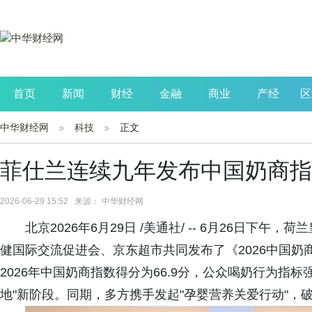
首页
新闻
财经
金融
商业
产经
区
中华财经网
科技
正文
公司
生活
读书
财观察
投资
菲仕兰连续九年发布中国奶商指
2026-06-29 15:52 来源： 中华财经网
北京2026年6月29日 /美通社/ -- 6月26日
健国际交流促进会、京东超市共同发布了《2026中国
2026年中国奶商指数得分为66.9分，公众喝奶行为指标
地"新阶段。同期，多方携手发起"孕婴营养关爱行动"，