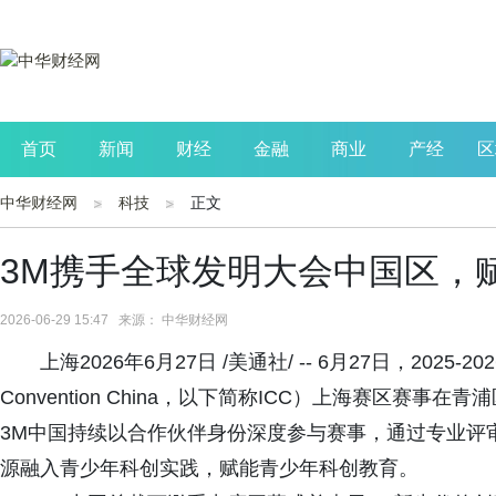
首页
新闻
财经
金融
商业
产经
区
中华财经网
科技
正文
公司
生活
读书
财观察
投资
3M携手全球发明大会中国区，
2026-06-29 15:47 来源： 中华财经网
上海2026年6月27日 /美通社/ -- 6月27日，2025-
Convention China，以下简称ICC）上海赛区
3M中国持续以合作伙伴身份深度参与赛事，通过专业评
源融入青少年科创实践，赋能青少年科创教育。