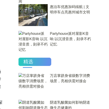
惠泊车优惠加码续航 | 文
明停车点亮惠州城市文明
Partyhouse派对屋影K音
响 以沉浸音质，刻录不朽
记忆
精选
场
万店掌跻身省级数字消费
华
场景，亮相供需对接会
球
深
​阴道乳酸菌如何影响阴道
微生态健康的