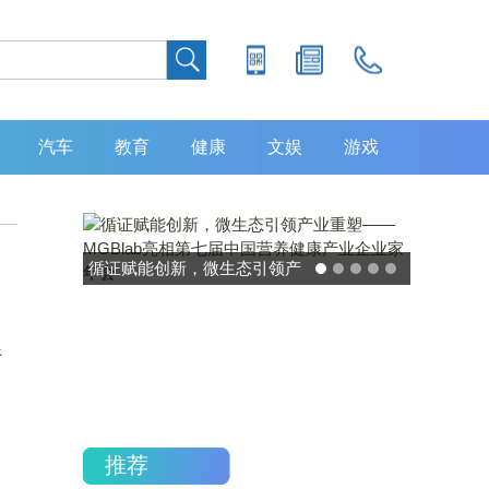
汽车
教育
健康
文娱
游戏
循证赋能创新，微生态引领产
业重塑——MGBlab亮相第七
届中国营养健康产业企业家年
行
会
推荐