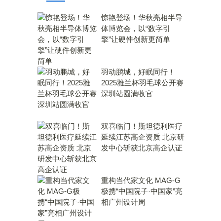
惊艳登场！华秋亮相半导
体博览会，以“数字引
擎”让硬件创新更简单
羽动鹏城，好眠同行！
2025雅兰杯羽毛球公开赛
深圳站圆满收官
双喜临门！斯坦德利医疗
延续江苏高企资质 北京研
发中心斩获北京高企认证
重构当代家文化 MAG-G
极携“中国院子·中国家”亮
相广州设计周