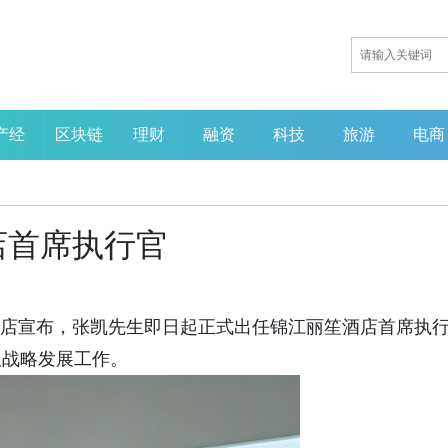
产经
区块链
理财
融资
科技
旅游
电商
店首席执行官
笙酒店宣布，张凯先生即日起正式出任锦江丽笙酒店首席执
及战略发展工作。