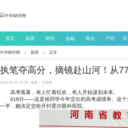
首页
新闻
财经
金融
商业
产经
区
中华财经网
新闻
正文
公司
生活
读书
财观察
投资
执笔夺高分，摘镜赴山河！从77
2026-06-29 15:29 来源： 互联网
高考落幕，有人忙着狂欢，有人开始谋划未来。
618分——这是侯同学今年交出的高考成绩单。这
一半，她决定交给开封爱尔眼科医院。