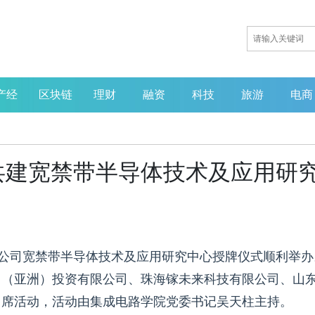
产经
区块链
理财
融资
科技
旅游
电商
共建宽禁带半导体技术及应用研
限公司宽禁带半导体技术及应用研究中心授牌仪式顺利举办
力（亚洲）投资有限公司、珠海镓未来科技有限公司、山
出席活动，活动由集成电路学院党委书记吴天柱主持。