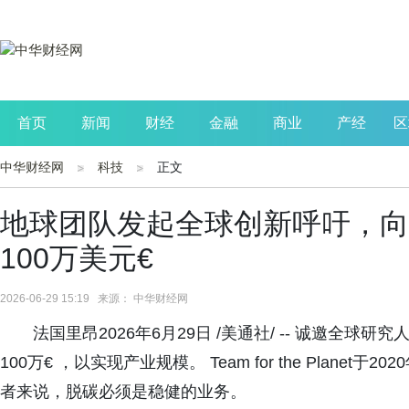
首页
新闻
财经
金融
商业
产经
区
中华财经网
科技
正文
公司
生活
读书
财观察
投资
地球团队发起全球创新呼吁，向
100万美元€
2026-06-29 15:19 来源： 中华财经网
法国里昂2026年6月29日 /美通社/ -- 诚邀全
100万€ ，以实现产业规模。 Team for the Plan
者来说，脱碳必须是稳健的业务。