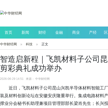
首页
新闻
财经
金融
商业
产经
区
中华财经网
科技
正文
公司
生活
读书
财观察
投资
智造启新程｜飞凯材料子公司昆
剪彩典礼成功举办
2026-06-29 14:51 来源： 中华财经网
近日，飞凯材料子公司昆山兴凯半导体材料智能工厂剪
装及材料创新论坛在安徽安庆隆重举行。集成电路材料
撑业分会秘书长助理兼项目管理部部长梁肖先生；长兴