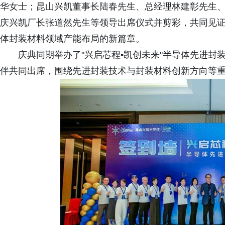
华女士；昆山兴凯董事长陆春先生、总经理林建彰先生
庆兴凯厂长张道然先生等领导出席仪式并剪彩，共同见
体封装材料领域产能布局的新篇章。
庆典同期举办了"兴启芯程•凯创未来"半导体先进封
伴共同出席，围绕先进封装技术与封装材料创新方向等