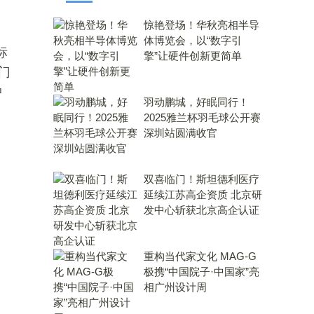
惊艳登场！华秋亮相半导
体博览会，以“数字引
标
擎”让硬件创新更简单
门
中
羽动鹏城，好眠同行！
2025雅兰杯羽毛球公开赛
深圳站圆满收官
双喜临门！斯坦德利医疗
延续江苏高企资质 北京研
发中心斩获北京高企认证
重构当代家文化 MAG-G
极携“中国院子·中国家”亮
相广州设计周