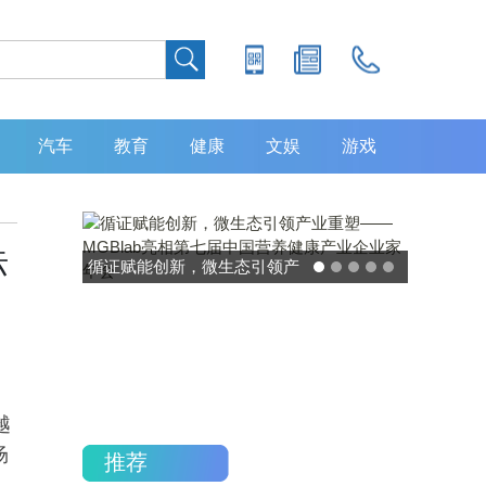
汽车
教育
健康
文娱
游戏
标
循证赋能创新，微生态引领产
灵敏度超 8
业重塑——MGBlab亮相第七
中大肿瘤
届中国营养健康产业企业家年
加，发布 
会
越
场
推荐