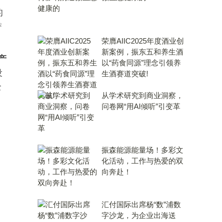
的
誉
荣膺AIIC2025年度酒业创
新案例，振东五和养生酒
产
以“药食同源”理念引领养
设
生酒赛道突破!
全
从学术研究到商业洞察，
问卷网“用AI倾听”引变革
振森能源能量场！多彩文
化活动，工作与热爱的双
向奔赴！
汇付国际出席杨“数”浦数
字沙龙，为企业出海送