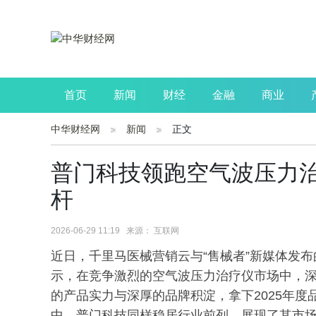
首页
新闻
财经
金融
商业
中华财经网
新闻
正文
公司
生活
读书
财观察
投资
普门科技领跑空气波压力
杆
2026-06-29 11:19 来源： 互联网
近日，千里马医械营销云与“售械者”新媒体发布
示，在竞争激烈的空气波压力治疗仪市场中，深圳
的产品实力与深厚的品牌积淀，拿下2025年
中，普门科技同样稳居行业前列，展现了其市