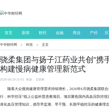
首页
新闻
财经
金融
商业
产经
区
中华财经网
科技
正文
公司
生活
读书
财观察
投资
骁柔集团与扬子江药业共创“携
构建慢病健康管理新范式
2026-06-29 10:43 来源： 互联网
随着大众慢病健康管理需求持续增长，2026年6月骁柔集团联合
行，科学控压”线上公益科普患教项目。项目聚焦国内高血压防控现
准化血压管理知识，倡导早监测、早干预、长期平稳控压的健康理