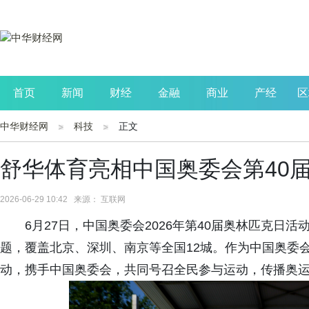
首页
新闻
财经
金融
商业
产经
区
中华财经网
科技
正文
公司
生活
读书
财观察
投资
舒华体育亮相中国奥委会第40
2026-06-29 10:42 来源： 互联网
6月27日，中国奥委会2026年第40届奥林匹克日
题，覆盖北京、深圳、南京等全国12城。作为中国奥委
动，携手中国奥委会，共同号召全民参与运动，传播奥