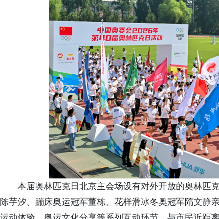
本届奥林匹克日北京主会场设有对外开放的奥林匹
陈芋汐、蹦床奥运冠军董栋、花样滑冰冬奥冠军隋文静
运动体验、奥运文化分享等系列互动环节，与市民近距