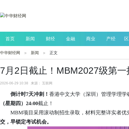
首页
新闻
财经
金融
商业
产经
区
中华财经网
新闻
正文
公司
生活
读书
财观察
投资
7月2日截止！MBM2027级第
2026-06-29 10:38 来源： 互联网
倒计时
7
天冲刺！
香港中文大学（深圳）管理学理学硕
（星期四）24:00
截止！
MBM项目采用滚动制招生录取，材料完整详实者优
交，早锁定考试机会。