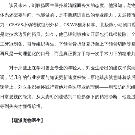
谈及未来，刘骏扬医生保持着清醒而务实的态度。他深知，宠物
体系还需要时间。他能做的，是不断精进自己的专业能力，去迎接
力：CSAVS小动物软组织外科、CSAVS猫牙科学、北极熊小动物口
是对技术边界的拓展。如今，他已经能够独立开展包括残根拔除、
工牙冠制备、引导组织再生、下颌骨骨折修复乃至上下颌骨切除等复
再只是一句理想化的口号，而是真正贯穿于每一次手术刀下的精准
对于那些正在学习兽医专业的年轻人，刘医生给出的建议平实而
调，近几年的行业发展与知识更新速度极快，原地踏步就意味着落
课堂上，刘医生都始终践行着他对兽医职业的理解——用预防的思
日常忽视的隐痛。从大麦町的遗憾到口腔影像下的精准诊断，他走
等到失去才懂得珍惜。
【瑞派宠物医生】