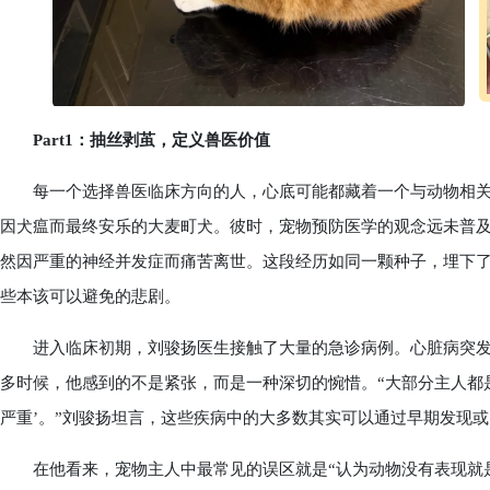
Part1：抽丝剥茧，定义兽医价值
每一个选择兽医临床方向的人，心底可能都藏着一个与动物相关
因犬瘟而最终安乐的大麦町犬。彼时，宠物预防医学的观念远未普
然因严重的神经并发症而痛苦离世。这段经历如同一颗种子，埋下
些本该可以避免的悲剧。
进入临床初期，刘骏扬医生接触了大量的急诊病例。心脏病突发
多时候，他感到的不是紧张，而是一种深切的惋惜。“大部分主人都
严重’。”刘骏扬坦言，这些疾病中的大多数其实可以通过早期发现
在他看来，宠物主人中最常见的误区就是“认为动物没有表现就是