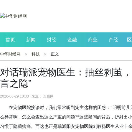
首页
新闻
财经
金融
商业
产经
区
中华财经网
科技
正文
公司
生活
读书
财观察
投资
对话瑞派宠物医生：抽丝剥茧，
言之隐”
2026-06-29 10:33 来源： 互联网
在宠物医院接诊时，我们常常听到宠主这样的困惑：“明明前几天
么异常啊，怎么会查出这么严重的问题?”这些疑问的背后，折射出
习惯于隐藏病痛。而这也正是瑞派阳安宠物医院刘骏扬医生从业十