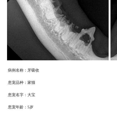
病例名称：牙吸收
患宠品种：家猫
患宠名字：大宝
患宠年龄：5岁