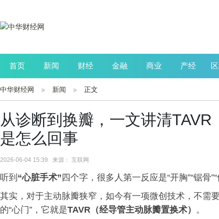
首页
新闻
财经
金融
商业
产经
区
中华财经网
新闻
正文
公司
生活
读书
财观察
投资
从诊断到换瓣，一文讲清TAV
是怎么回事
2026-06-04 15:39 来源： 互联网
听到
“心脏手术”
四个字，很多人第一反应是“开胸”“锯骨”“
其实，对于主动脉瓣狭窄，如今有一项微创技术，不需
的“心门”，它就是
TAVR（经导管主动脉瓣置换术）
。