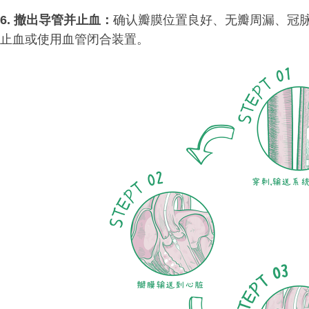
6. 撤出导管并止血：
确认瓣膜位置良好、无瓣周漏、冠
止血或使用血管闭合装置。