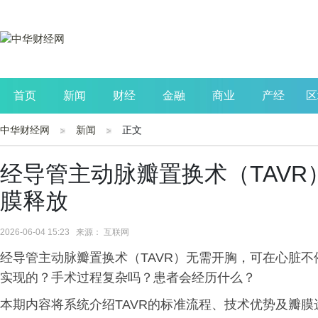
首页
新闻
财经
金融
商业
产经
区
中华财经网
新闻
正文
公司
生活
读书
财观察
投资
经导管主动脉瓣置换术（TAV
膜释放
2026-06-04 15:23 来源： 互联网
经导管主动脉瓣置换术（TAVR）无需开胸，可在心脏
实现的？手术过程复杂吗？患者会经历什么？
本期内容将系统介绍TAVR的标准流程、技术优势及瓣膜