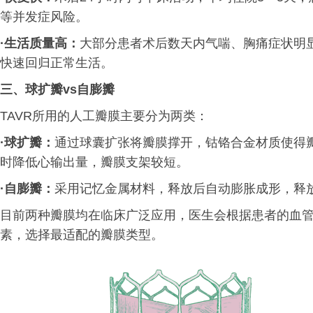
等并发症风险。
·
生活质量高：
大部分患者术后数天内气喘、胸痛症状明
快速回归正常生活。
三、
球扩瓣vs自膨瓣
TAVR所用的人工瓣膜主要分为两类：
·
球扩瓣：
通过球囊扩张将瓣膜撑开，钴铬合金材质使得
时降低心输出量，瓣膜支架较短。
·
自膨瓣：
采用记忆金属材料，释放后自动膨胀成形，释
目前两种瓣膜均在临床广泛应用，医生会根据患者的血
素，选择最适配的瓣膜类型。