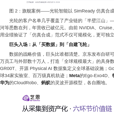
图 2：旗舰案例——光轮智能以 SimReady 仿真合成 +
光轮的客户名单几乎覆盖了产业链的「半壁江山」——NV
河等悉数在列，年营收已破亿元。由前 NVIDIA、Cru
用业绩验证了「仿真合成」范式不仅可规模化，更可独
巨头入场：从「买数据」到「自建飞轮」
数据的战略价值，巨头比谁都清楚。京东发布自研可穿戴
万员工与外部数十万人，打造「全球规模最大」的具身数据采集
GR00T、开源 Physical AI 数据集定义全球基础设施；Google
球34家实验室、百万级真机轨迹；
Meta
的Ego-Exo4D、
华为
的CloudRobo、
蚂蚁
的灵波开源模型，各自圈地。