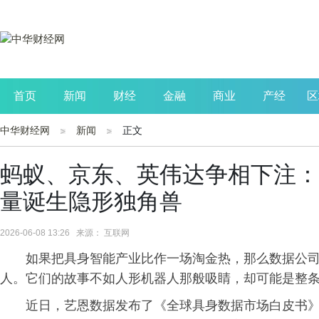
首页
新闻
财经
金融
商业
产经
区
中华财经网
新闻
正文
公司
生活
读书
财观察
投资
蚂蚁、京东、英伟达争相下注：
量诞生隐形独角兽
2026-06-08 13:26 来源： 互联网
如果把具身智能产业比作一场淘金热，那么数据公
人。它们的故事不如人形机器人那般吸睛，却可能是整
近日，艺恩数据发布了《全球具身数据市场白皮书