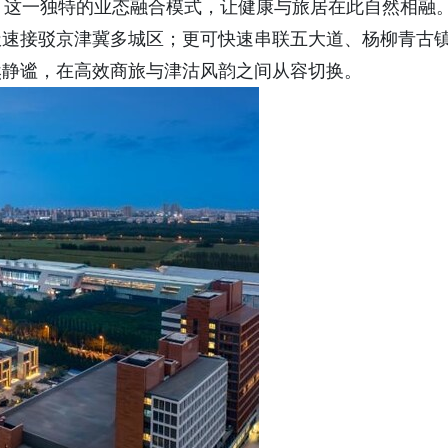
。这一独特的业态融合模式，让健康与旅居在此自然相融
极速接驳京津冀多城区；更可快速串联五大道、杨柳青古
然静谧，在高效商旅与津沽风韵之间从容切换。