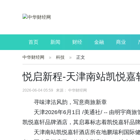
首页
新闻
财经
金融
商业
中华财经网
科技
正文
公司
生活
读书
财观察
投资
悦启新程-天津南站凯悦嘉
2026-06-04 05:59 来源： 中华财经网
寻味津沽风韵，写意商旅新章
天津2026年6月1日 /美通社/ -- 由
凯悦嘉轩品牌酒店，其启幕标志着凯悦嘉轩品
天津南站凯悦嘉轩酒店所在地鹏瑞利国际