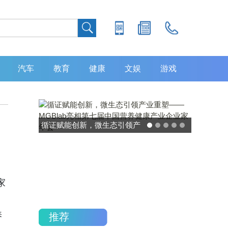
汽车
教育
健康
文娱
游戏
循证赋能创新，微生态引领产
灵敏度超 80% 特异
业重塑——MGBlab亮相第七
中大肿瘤防治中心
届中国营养健康产业企业家年
加，发布 8 大高发
会
重磅研究
家
养
推荐