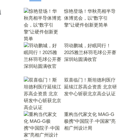
。
惊艳登场！华秋亮相半导
镇
体博览会，以“数字引
擎”让硬件创新更简单
羽动鹏城，好眠同行！
2025雅兰杯羽毛球公开赛
深圳站圆满收官
双喜临门！斯坦德利医疗
延续江苏高企资质 北京研
发中心斩获北京高企认证
重构当代家文化 MAG-G
极携“中国院子·中国家”亮
相广州设计周