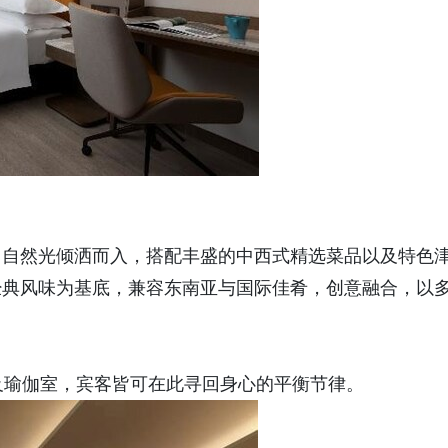
，自然光倾洒而入，搭配丰盛的中西式精选菜品以及特色
经典风味为基底，兼容东南亚与国际佳肴，创意融合，以
及瑜伽室，宾客皆可在此寻回身心的平衡节律。