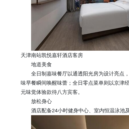
天津南站凯悦嘉轩酒店客房
地道美食
全日制嘉味餐厅以通透阳光房为设计亮点
味早餐瞬间唤醒味蕾；全日零点菜单则以京津
元味觉体验款待八方宾客。
放松身心
酒店配备24小时健身中心、室内恒温泳池