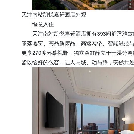
天津南站凯悦嘉轩酒店外观
惬意入住
天津南站凯悦嘉轩酒店拥有393间舒适雅
景落地窗、高品质床品、高速网络、智能温控与
更享270度环幕视野，独立浴缸静立于干湿分
皆以恰好的包容，让人与城、动与静，安然共