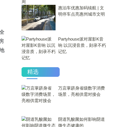
惠泊车优惠加码续航 | 文
明停车点亮惠州城市文明
全
Partyhouse派对屋影K音
房
响 以沉浸音质，刻录不朽
地
记忆
精选
万店掌跻身省级数字消费
场景，亮相供需对接会
​阴道乳酸菌如何影响阴道
微生态健康的