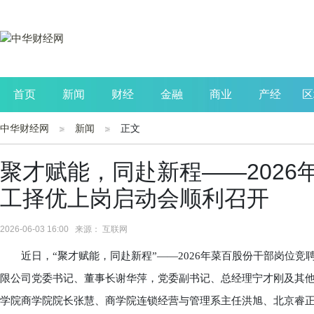
首页
新闻
财经
金融
商业
产经
区
中华财经网
新闻
正文
公司
生活
读书
财观察
投资
聚才赋能，同赴新程——202
工择优上岗启动会顺利召开
2026-06-03 16:00 来源： 互联网
近日，“聚才赋能，同赴新程”——2026年菜百股份干部岗位竞
限公司党委书记、董事长谢华萍，党委副书记、总经理宁才刚及其
学院商学院院长张慧、商学院连锁经营与管理系主任洪旭、北京睿