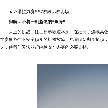
▲
环塔拉力赛SS7赛段比赛现场
归航：带着一副坚硬的“鱼骨”
真正的挑战，往往超越赛道本身。在经历了连续高
在赛事条件下安全修复的机械故障。尽管团队彻夜抢修
失，使我们无法获得继续安全参赛的必要支持。