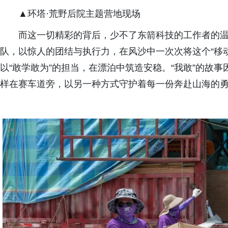
▲
环塔·荒野后院主题营地现场
而这一切精彩的背后，少不了东箭科技的工作者的温
队，以惊人的团结与执行力，在风沙中一次次将这个“移
以“敢学敢为”的担当，在漂泊中筑造安稳。“我敢”的故
样在赛车道旁，以另一种方式守护着每一份奔赴山海的