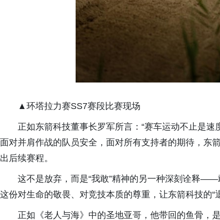
▲
环塔拉力赛SS7赛段比赛现场
正如东箭科技董事长罗军所言：“赛车运动不止是速
面对并肩作战的队员安全，面对所有支持者的期待，东箭科
出后续赛程。
这不是放弃，而是“我敢”精神的另一种深刻诠释—
这份对生命的敬畏、对竞技本质的尊重，让东箭科技的“退
正如《老人与海》中的圣地亚哥，他带回的鱼骨，