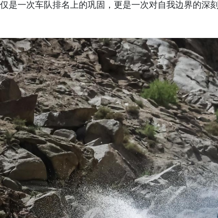
仅是一次车队排名上的巩固，更是一次对自我边界的深