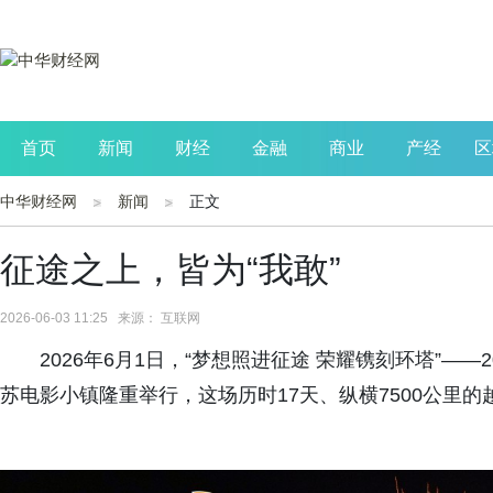
首页
新闻
财经
金融
商业
产经
区
中华财经网
新闻
正文
公司
生活
读书
财观察
投资
征途之上，皆为“我敢”
2026-06-03 11:25 来源： 互联网
2026年6月1日，“梦想照进征途 荣耀镌刻环塔”—
苏电影小镇隆重举行，这场历时17天、纵横7500公里