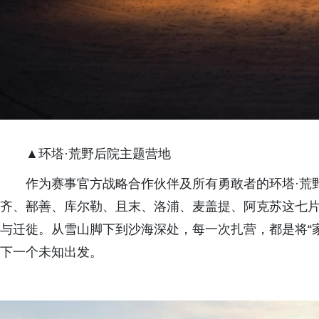
▲
环塔·荒野后院主题营地
作为赛事官方战略合作伙伴及所有勇敢者的环塔·荒
齐、鄯善、库尔勒、且末、洛浦、麦盖提、阿克苏这七片
与迁徙。从雪山脚下到沙海深处，每一次扎营，都是将“
下一个未知出发。