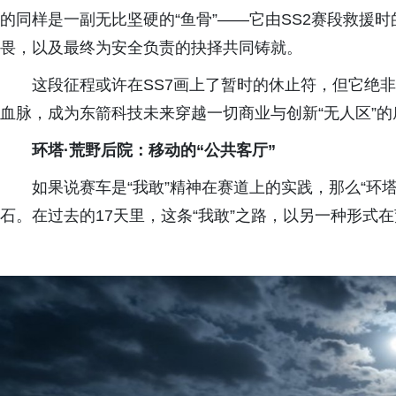
的同样是一副无比坚硬的“鱼骨”——它由SS2赛段救援时
畏，以及最终为安全负责的抉择共同铸就。
这段征程或许在SS7画上了暂时的休止符，但它绝非
血脉，成为东箭科技未来穿越一切商业与创新“无人区”的
环塔·荒野后院：移动的“公共客厅”
如果说赛车是“我敢”精神在赛道上的实践，那么“环
石。在过去的17天里，这条“我敢”之路，以另一种形式