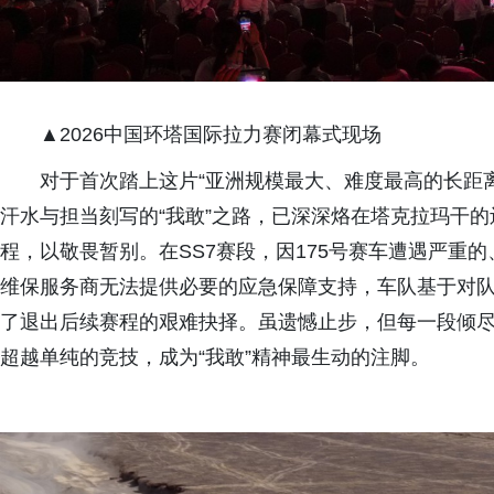
▲2026中国环塔国际拉力赛闭幕式现场
对于首次踏上这片“亚洲规模最大、难度最高的长距
汗水与担当刻写的“我敢”之路，已深深烙在塔克拉玛干的
程，以敬畏暂别。在SS7赛段，因175号赛车遭遇严重
维保服务商无法提供必要的应急保障支持，车队基于对
了退出后续赛程的艰难抉择。虽遗憾止步，但每一段倾
超越单纯的竞技，成为“我敢”精神最生动的注脚。