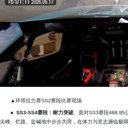
▲
环塔拉力赛SS2赛段比赛现场
●
SS3-SS4赛段：耐力突破
。面对SS3赛段468.
尖峰、烂路、盐碱地中步步为营，在体力与意志濒临极