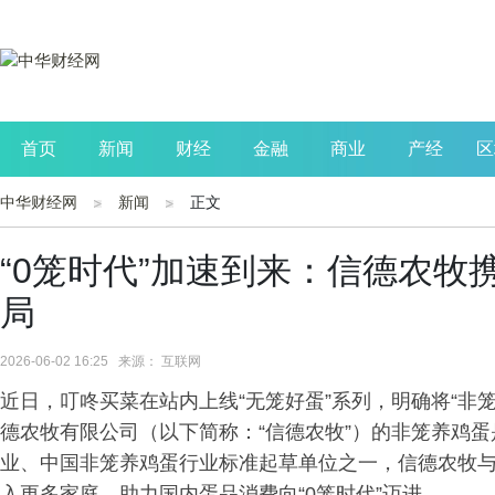
首页
新闻
财经
金融
商业
产经
区
中华财经网
新闻
正文
公司
生活
读书
财观察
投资
“0笼时代”加速到来：信德农
局
2026-06-02 16:25 来源： 互联网
近日，叮咚买菜在站内上线“无笼好蛋”系列，明确将“非
德农牧有限公司（以下简称：“信德农牧”）的非笼养鸡
业、中国非笼养鸡蛋行业标准起草单位之一，信德农牧
入更多家庭，助力国内蛋品消费向“0笼时代”迈进。