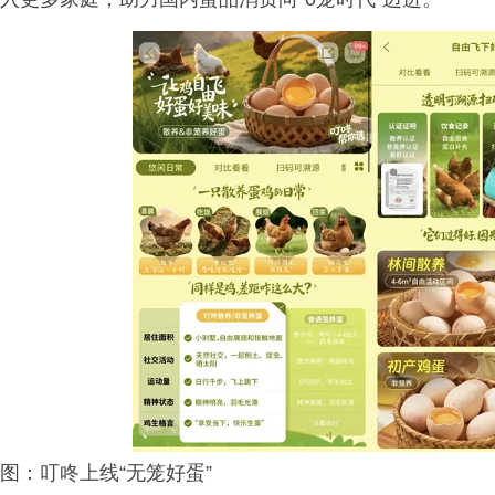
图：叮咚上线“无笼好蛋”