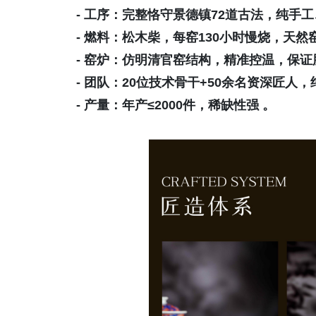
- 工序：完整恪守景德镇72道古法，纯手工
- 燃料：松木柴，每窑130小时慢烧，天然
- 窑炉：仿明清官窑结构，精准控温，保证
- 团队：20位技术骨干+50余名资深匠人，
- 产量：年产≤2000件，稀缺性强 。