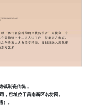
德镇制瓷传统 。
限公司，窑址位于昌南新区名坊园。
遗）。