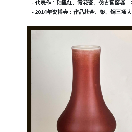
- 代表作：釉里红、青花瓷、仿古官窑器，
- 2014年瓷博会：作品获金、银、铜三项大