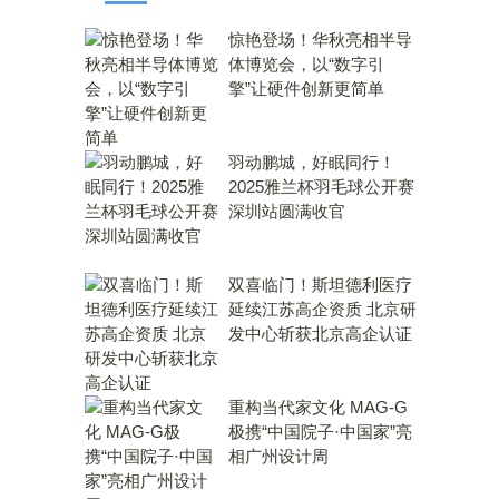
惊艳登场！华秋亮相半导
体博览会，以“数字引
擎”让硬件创新更简单
羽动鹏城，好眠同行！
2025雅兰杯羽毛球公开赛
深圳站圆满收官
双喜临门！斯坦德利医疗
延续江苏高企资质 北京研
发中心斩获北京高企认证
重构当代家文化 MAG-G
极携“中国院子·中国家”亮
相广州设计周