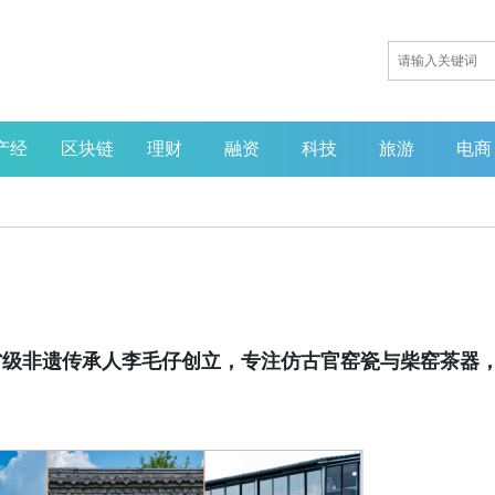
产经
区块链
理财
融资
科技
旅游
电商
省级非遗传承人李毛仔创立，专注仿古官窑瓷与柴窑茶器