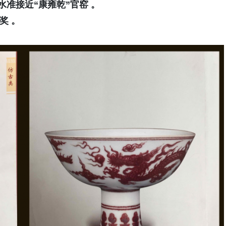
水准接近“康雍乾”官窑 。
奖 。