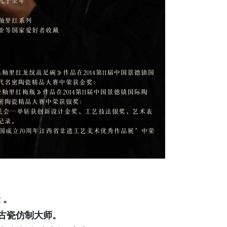
 。
间古瓷仿制大师。