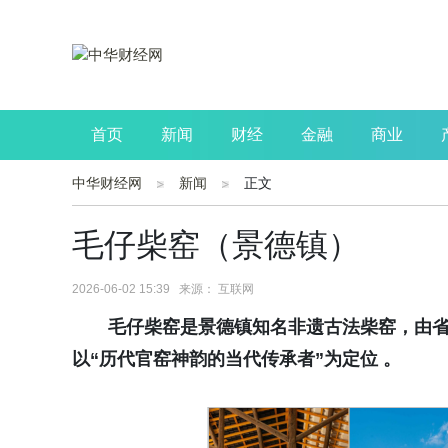
首页
新闻
财经
金融
商业
中华财经网
新闻
正文
公司
生活
读书
财观察
投资
毛仔柴窑（景德镇）
2026-06-02 15:39 来源： 互联网
毛仔柴窑是景德镇知名非遗古法柴窑，由
以“历代官窑神韵的当代传承者”为定位
。