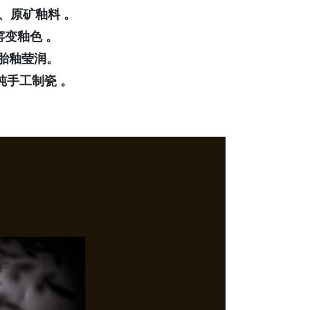
、原矿釉料 。
窑变釉色 。
胎釉莹润。
纯手工制瓷 。