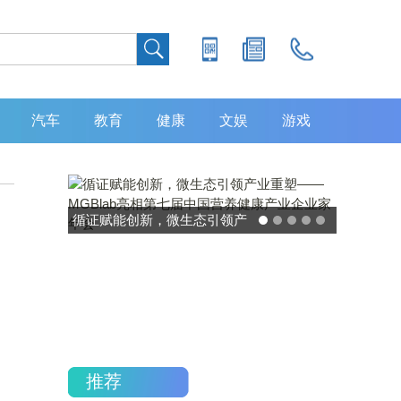
汽车
教育
健康
文娱
游戏
灵敏度超 80% 特异性 99%！
中大肿瘤防治中心携手吉因
加，发布 8 大高发癌种筛查
，
重磅研究
推荐