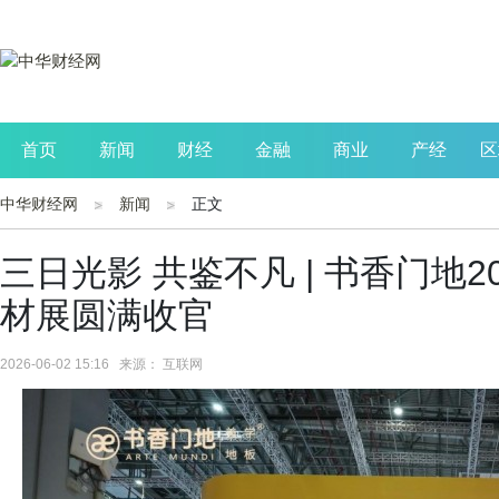
首页
新闻
财经
金融
商业
产经
区
中华财经网
新闻
正文
公司
生活
读书
财观察
投资
三日光影 共鉴不凡 | 书香门地202
材展圆满收官
2026-06-02 15:16 来源： 互联网