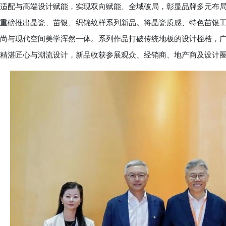
适配与高端设计赋能，实现双向赋能、全域破局，彰显品牌多元布
重磅推出晶瓷、苗银、织锦纹样系列新品。将晶瓷质感、特色苗银
尚与现代空间美学浑然一体。系列作品打破传统地板的设计桎梏，
精湛匠心与潮流设计，新品收获参展观众、经销商、地产商及设计