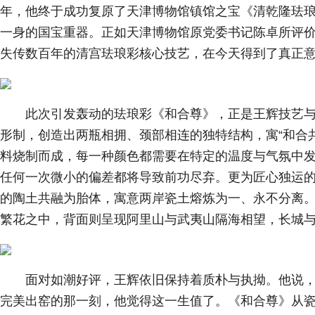
年，他终于成功复原了天津博物馆镇馆之宝《清乾隆珐
一身的国宝重器。正如天津博物馆原党委书记陈卓所评价
失传数百年的清宫珐琅彩核心技艺，在今天得到了真正意
此次引发轰动的珐琅彩《和合尊》，正是王辉技艺与
形制，创造出两瓶相拥、颈部相连的独特结构，寓“和合共
料烧制而成，每一种颜色都需要在特定的温度与气氛中发
任何一次微小的偏差都将导致前功尽弃。更为匠心独运
的陶土共融为胎体，寓意两岸瓷土熔炼为一、永不分离。
繁花之中，背面则呈现阿里山与武夷山隔海相望，长城
面对如潮好评，王辉依旧保持着质朴与执拗。他说
完美出窑的那一刻，他觉得这一生值了。《和合尊》从