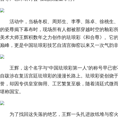
活动中，当杨冬权、周郑生、李季、陈卓、徐桃生
的瓷尊揭下幕布时，现场所有人都被那穿越时空的釉彩所
美术大师王辉积数年之力创作的珐琅彩《和合尊》。它
巅峰，更是中国珐琅彩技艺自清宫御窑以来又一次气韵
王辉，这个名字与“中国珐琅彩第一人”的称号早已
自跋涉在复活宫廷珐琅彩的漫漫长路上。珐琅彩瓷创烧于
誉，却因专供皇室御用、工艺繁复至极，随着清廷式微
堪称国宝。
为了找回这失落的绝艺，王辉一头扎进故纸堆与窑