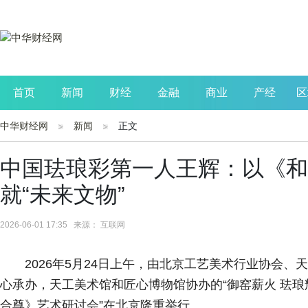
首页
新闻
财经
金融
商业
产经
区
中华财经网
新闻
正文
公司
生活
读书
财观察
投资
中国珐琅彩第一人王辉：以《和
就“未来文物”
2026-06-01 17:35 来源： 互联网
2026年5月24日上午，由北京工艺美术行业协会
心承办，天工美术馆和匠心博物馆协办的“御窑薪火 珐
合尊》艺术研讨会”在北京隆重举行。