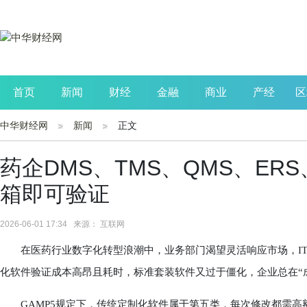
首页
新闻
财经
金融
商业
产经
区
中华财经网
新闻
正文
公司
生活
读书
财观察
投资
药企DMS、TMS、QMS、ER
箱即可验证
2026-06-01 17:34 来源： 互联网
在医药行业数字化转型浪潮中，业务部门渴望灵活响应市场，IT与
化软件验证成本高昂且耗时，标准套装软件又过于僵化，企业总在“成
GAMP5规定下，传统定制化软件属于第五类，每次修改都需高额