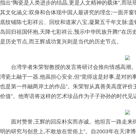
指出“陶瓷是人类进步的结晶,更是人文精神的载体”,而
其文化涵义:双身和合体现中国人最讲究的理念;一面开窗
底纹铺陈七彩祥云、回纹和道家八宝,凝聚五千年文脉;盖
岛回归祖国怀抱,天降七彩祥云,预示中华民族升腾!”在历
是历史节点,而王辉成功复兴则是当代的历史节点。
台湾学者朱荣智教授的发言将研讨会推向情感高潮。
湾瓷土融于一器,他虽担心安全,但“觉得这是好事,是对的
也是第一件融两岸土的作品”。朱荣智从真善美高度评价王
价值”。他寄语将这样的艺术珍品作为子子孙孙的时代见
面对赞誉,王辉的回应朴实而赤诚。他坦言一路走来
明的研究与创意上,不敢放在世俗上”。自2003年在天