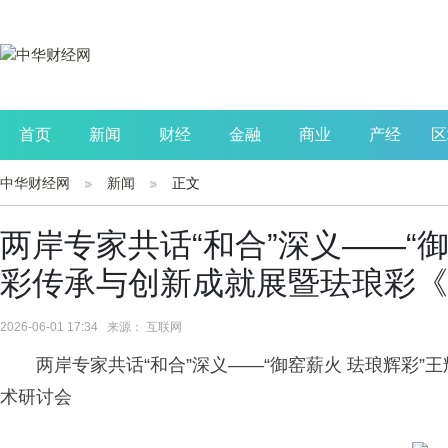
首页
新闻
财经
金融
商业
产经
区
中华财经网
新闻
正文
公司
生活
读书
财观察
投资
两岸专家共话“和合”深义——“
彩传承与创新成就展暨珐琅彩《
2026-06-01 17:34 来源： 互联网
两岸专家共话“和合”深义——“御窑薪火 珐琅辉彩
术研讨会