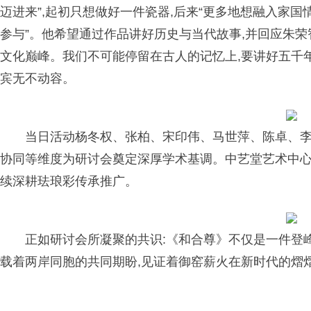
迈进来”,起初只想做好一件瓷器,后来“更多地想融入家国
参与”。他希望通过作品讲好历史与当代故事,并回应朱荣
文化巅峰。我们不可能停留在古人的记忆上,要讲好五千年
宾无不动容。
当日活动杨冬权、张柏、宋印伟、马世萍、陈卓、李
协同等维度为研讨会奠定深厚学术基调。中艺堂艺术中心董
续深耕珐琅彩传承推广。
正如研讨会所凝聚的共识:《和合尊》不仅是一件登峰
载着两岸同胞的共同期盼,见证着御窑薪火在新时代的熠