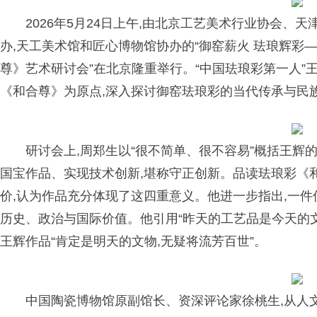
2026年5月24日上午,由北京工艺美术行业协会、
办,天工美术馆和匠心博物馆协办的“御窑薪火 珐琅辉彩
尊》艺术研讨会”在北京隆重举行。“中国珐琅彩第一人
《和合尊》为原点,深入探讨御窑珐琅彩的当代传承与民
研讨会上,周郑生以“很不简单、很不容易”概括王辉
国宝作品、实现技术创新,堪称守正创新。品读珐琅彩《和
价,认为作品充分体现了这四重意义。他进一步指出,一
历史、
政治
与国际价值。他引用“昨天的工艺品是今天的文
王辉作品“肯定是明天的文物,无疑将流芳百世”。
中国陶瓷博物馆原副馆长、资深评论家徐桃生,从人