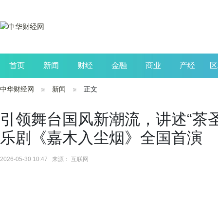
首页
新闻
财经
金融
商业
产经
区
中华财经网
新闻
正文
公司
生活
读书
财观察
投资
引领舞台国风新潮流，讲述“茶圣
乐剧《嘉木入尘烟》全国首演
2026-05-30 10:47 来源： 互联网