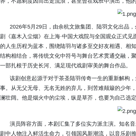
养，不愿剃度因而出走流浪，甚至曾在戏班中演出，他
2026年5月29日，
由余杭文旅集团、陆羽文化出品，
剧《嘉木入尘烟》
在上海·中国大戏院与全国观众正式见
的人生历程为蓝本，围绕陆羽与诸多至交好友相遇、相
结构相结合，将传统文化中符号与舞台艺术贯通交融，
一部扎根于历史长河、满足现代戏剧审美的舞台作品。
该剧创意起源于对于茶圣陆羽传奇一生的重新解构，
事。从无父无母、无名无姓的弃儿，到苦难颠簸的少年，
澜壮阔。他是烟火中的尘埃，纵是草芥，也要为自己选
演员阵容方面，本剧
汇集了多位实力派主演。知名音
剧中人物注入鲜活生命力，引领国风新潮流，以音乐剧