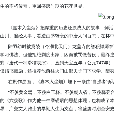
生的不朽传奇，重回盛唐时期的花花世界。
《嘉木入尘烟》把厚重的历史还原成人的故事，鲜活
山川、遍经人事，看透由盛转衰的中唐人间百态，在杯
陆羽幼时被竟陵（今湖北天门）龙盖寺的智积禅师在
学习佛法。但他拒绝剃度出家，因而被罚做苦役，最终
戏（唐代一种滑稽表演）。直到天宝五年（公元747年
仅赠书鼓励，还推荐他前往火门山邹夫子门下求学。陆
在剧作层面，《嘉木入尘烟》埋下一条由“自强者”诉
“
不羡黄金罍，不羡白玉杯。不羡朝入省，不羡暮登
的《六羡歌》作为他一生磨砺后的思想体现，也构成了
界，广交文人雅士的早期人生为支点，将盛唐时期至安