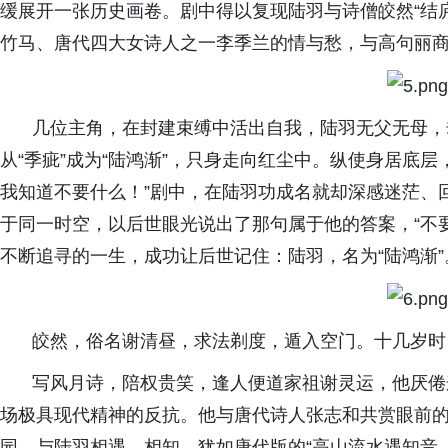
缓展开一张历史画卷。剧中得以复现陆羽与诗僧皎然“结庐
竹马、唐代四大女诗人之一李季兰的情与愁，与高句丽商人高
几位主角，在封建束缚中活出自我，陆羽无父无母，
从“季疵”成为“陆鸿渐”，只身走向红尘中。纵使身居底
我知道不要什么！”剧中，在陆羽功成名就却深感迷茫、
于同一时空，以后世眼光说出了那句属于他的答案，“不
不断追寻的一生，成功让后世记住：陆羽，名为“陆鸿渐”
皎然，俗名谢清昼，求法剃度，遁入空门。十几岁时
写风月诗，陪权贵笑，逢人便道家祖谢灵运，他厌倦
场极具现代精神的反抗。他与唐代诗人张志和共赏眼前
园，与陆羽相遇、相知，犹如唐代版的“高山流水遇知音。