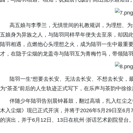
高五娘与李季兰，无惧世间的礼教规训，为理想、为
五娘身为异族之人，与陆羽同样早年便失去至亲，却因
陆羽相遇，点燃他心头理想之火，成为陆羽一生中最重
才，在隐于尘烟的龙盖寺与陆羽互为青梅竹马，带领陆
陆羽一生“想要去长安、无法去长安、不想去长安，
为“茶圣”前后的人生轨迹正式写下，在乐声与茶韵中徐徐
伴随少年陆羽告别晨钟暮鼓，翻过高墙，扎入红尘之
木入尘烟》
现已正式开演，并
将于2026年5月29日至6
月
的演出，并于6月12日、13日在杭州·浙话艺术
剧院
登台