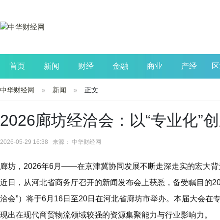
首页
新闻
财经
金融
商业
产经
区
中华财经网
新闻
正文
公司
生活
读书
财观察
投资
2026廊坊经洽会：以“专业化”
2026-05-29 16:38 来源： 中华财经网
廊坊，2026年6月——在京津冀协同发展不断走深走实的宏大
近日，从河北省商务厅召开的新闻发布会上获悉，备受瞩目的20
洽会”）将于6月16日至20日在河北省廊坊市举办。本届大会
现出在现代商贸物流领域较强的资源集聚能力与行业影响力。