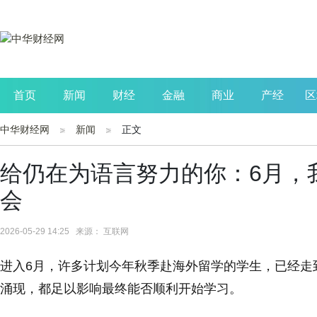
首页
新闻
财经
金融
商业
产经
区
中华财经网
新闻
正文
公司
生活
读书
财观察
投资
给仍在为语言努力的你：6月，
会
2026-05-29 14:25 来源： 互联网
进入6月，许多计划今年秋季赴海外留学的学生，已经走
涌现，都足以影响最终能否顺利开始学习。