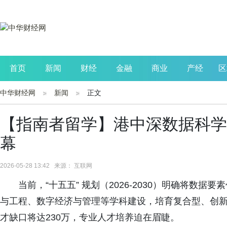
首页
新闻
财经
金融
商业
产经
区
中华财经网
新闻
正文
公司
生活
读书
财观察
投资
【指南者留学】港中深数据科学
幕
2026-05-28 13:42 来源： 互联网
当前，“十五五” 规划（2026-2030）明确将数
与工程、数字经济与管理等学科建设，培育复合型、创新
才缺口将达230万，专业人才培养迫在眉睫。