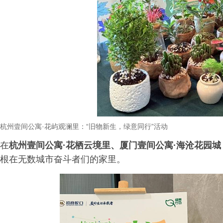
杭州壹间公寓
·
花屿观澜里：
“
旧物新生，绿意同行
”
活动
在
杭州壹间公寓·花栖云境里、厦门壹间公寓·海沧花园城
根在无数城市奋斗者们的家里。