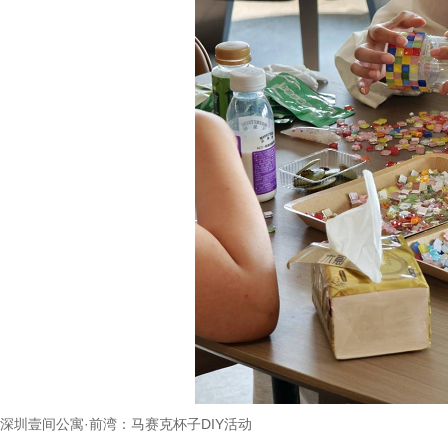
深圳壹间公寓
·
前湾：马赛克杯子
DIY
活动