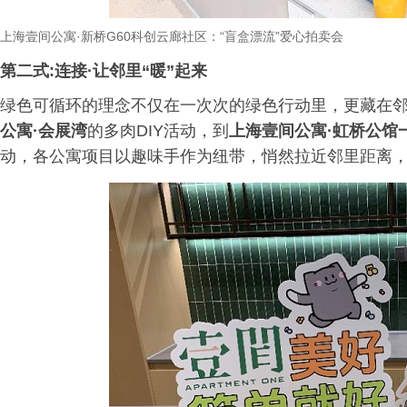
上海壹间公寓
·
新桥
G60
科创云廊社区：
“
盲盒漂流
”
爱心拍卖会
第二式:连接·让邻里“暖”起来
绿色可循环的理念不仅在一次次的绿色行动里，更藏在
公寓·会展湾
的多肉DIY活动，到
上海壹间公寓·虹桥公馆
动，各公寓项目以趣味手作为纽带，悄然拉近邻里距离