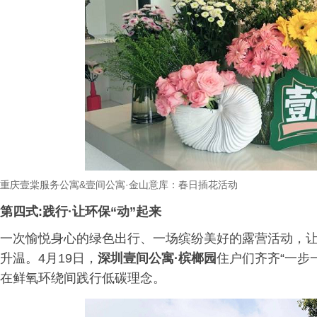
重庆壹棠服务公寓
&
壹间公寓
·
金山意库：春日插花活动
第四式:践行·让环保“动”起来
一次愉悦身心的绿色出行、一场缤纷美好的露营活动，
升温。4月19日，
深圳壹间公寓·槟榔园
住户们齐齐“一步
在鲜氧环绕间践行低碳理念。