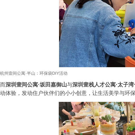
杭州壹间公寓
·
半山：环保袋
DIY
活动
而
深圳壹间公寓·坂田嘉御山
与
深圳壹栈人才公寓·太子湾
动体验，发动住户伙伴们的小小创意，让生活美学与环