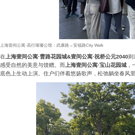
上海壹间公寓
·
高行璀璨公馆：武康路
→
安福路
City Walk
在
上海壹间公寓·曹路花园城&壹间公寓·祝桥公元2040
则
感受自然的美意与馈赠。而
上海壹间公寓·宝山花园城
，
底色上生动上演。住户们伴着悠扬歌声，松弛躺坐春风