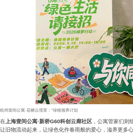
杭州壹间公寓
·
花栖云境里：
“
绿植领养计划
在
上海壹间公寓·新桥G60科创云廊社区
，公寓管家们则组
让旧物流动起来，让绿色化作春雨般的爱心，滋养更多