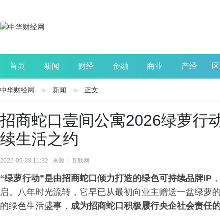
首页
新闻
财经
金融
商业
产经
区
中华财经网
新闻
正文
公司
生活
读书
财观察
投资
招商蛇口壹间公寓2026绿萝行
续生活之约
2026-05-28 11:32 来源： 互联网
“绿萝行动”是由招商蛇口倾力打造的绿色可持续品牌IP
，
启。八年时光流转，它早已从最初向业主赠送一盆绿萝
的绿色生活盛事，
成为招商蛇口积极履行央企社会责任