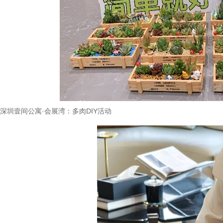
深圳壹间公寓
·
会展湾：多肉
DIY
活动