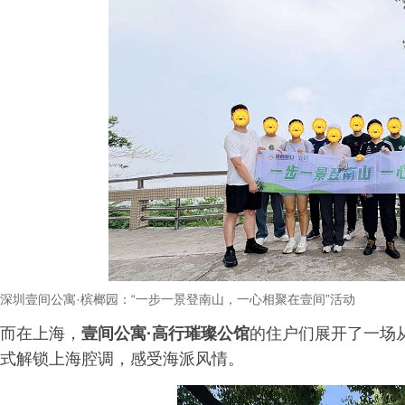
深圳壹间公寓
·
槟榔园：
“
一步一景登南山，一心相聚在壹间
”
活动
而在上海，
壹间公寓·高行璀璨公馆
的住户们展开了一场从武
式解锁上海腔调，感受海派风情。