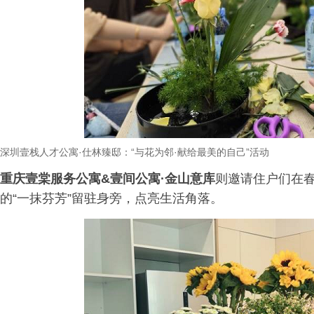
深圳壹栈人才公寓
·
仕林臻邸：
“
与花为邻
·
献给最美的自己
”
活动
重庆壹棠服务公寓&壹间公寓·金山意库
则邀请住户们在春
的“一抹芬芳”留驻身旁，点亮生活角落。