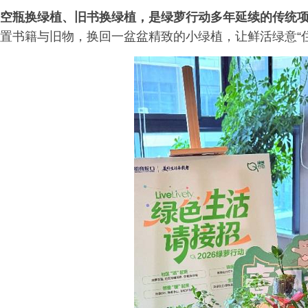
空瓶换绿植、旧书换绿植，是绿萝行动多年延续的传统
置书籍与旧物，换回一盆盆精致的小绿植，让鲜活绿意“住