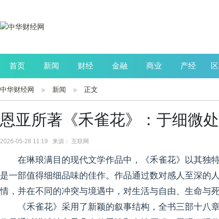
首页
新闻
财经
金融
商业
产经
区
中华财经网
新闻
正文
公司
生活
读书
财观察
投资
恩亚所著《禾雀花》：于细微处
2026-05-28 11:19 来源： 互联网
在琳琅满目的现代文学作品中，《禾雀花》以其独
是一部值得细细品味的佳作。作品通过数对感人至深的
情，并在不同的冲突与境遇中，对生活与自由、生命与
《禾雀花》采用了新颖的叙事结构，全书三部十八