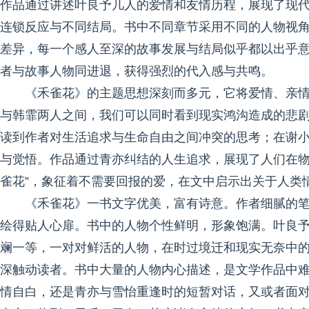
作品通过讲述叶良予几人的爱情和友情历程，展现了现
连锁反应与不同结局。书中不同章节采用不同的人物视
差异，每一个感人至深的故事发展与结局似乎都以出乎
者与故事人物同进退，获得强烈的代入感与共鸣。
《禾雀花》的主题思想深刻而多元，它将爱情、亲
与韩霏两人之间，我们可以同时看到现实鸿沟造成的悲
读到作者对生活追求与生命自由之间冲突的思考；在谢
与觉悟。作品通过青亦纠结的人生追求，展现了人们在物
雀花”，象征着不需要回报的爱，在文中启示出关于人类
《禾雀花》一书文字优美，富有诗意。作者细腻的
绘得贴人心扉。书中的人物个性鲜明，形象饱满。叶良
斓一等，一对对鲜活的人物，在时过境迁和现实无奈中
深触动读者。书中大量的人物内心描述，是文学作品中
情自白，还是青亦与雪怡重逢时的短暂对话，又或者面