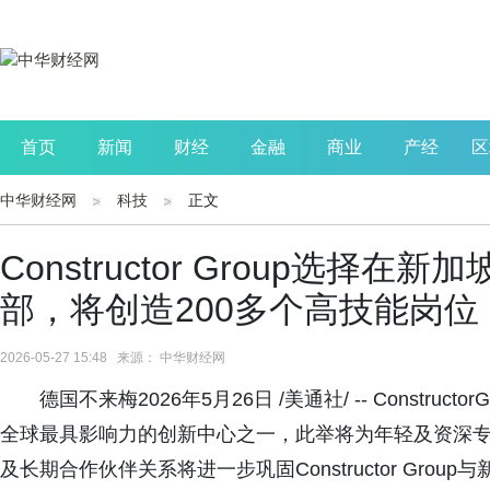
首页
新闻
财经
金融
商业
产经
区
中华财经网
科技
正文
公司
生活
读书
财观察
投资
Constructor Group选择
部，将创造200多个高技能岗位
2026-05-27 15:48 来源： 中华财经网
德国不来梅2026年5月26日 /美通社/ -- Constr
全球最具影响力的创新中心之一，此举将为年轻及资深专业
及长期合作伙伴关系将进一步巩固Constructor Group与