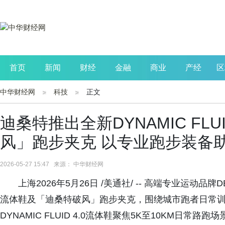
首页
新闻
财经
金融
商业
产经
区
中华财经网
科技
正文
公司
生活
读书
财观察
投资
迪桑特推出全新DYNAMIC FLU
风」跑步夹克 以专业跑步装备
2026-05-27 15:47 来源： 中华财经网
上海2026年5月26日 /美通社/ -- 高端专业运动品牌DE
流体鞋及「迪桑特破风」跑步夹克，围绕城市跑者日常
DYNAMIC FLUID 4.0流体鞋聚焦5K至10KM日常路