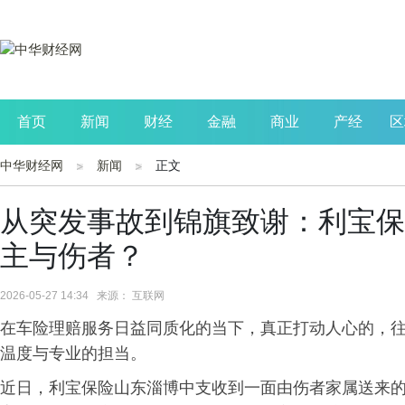
首页
新闻
财经
金融
商业
产经
区
中华财经网
新闻
正文
公司
生活
读书
财观察
投资
从突发事故到锦旗致谢：利宝保
主与伤者？
2026-05-27 14:34 来源： 互联网
在车险理赔服务日益同质化的当下，真正打动人心的，
温度与专业的担当。
近日，利宝保险山东淄博中支收到一面由伤者家属送来