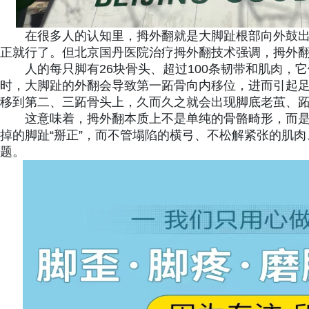
在很多人的认知里，拇外翻就是大脚趾根部向外鼓
正就行了。但北京国丹医院治疗拇外翻技术强调，拇外
人的每只脚有26块骨头、超过100条韧带和肌肉，
时，大脚趾的外翻会导致第一跖骨向内移位，进而引起
移到第二、三跖骨头上，久而久之就会出现脚底老茧、
这意味着，拇外翻本质上不是单纯的骨骼畸形，而
掉的脚趾“掰正”，而不管塌陷的横弓、不松解紧张的肌
题。