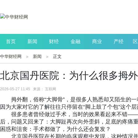
首页
新闻
财经
金融
商业
产经
区
中华财经网
新闻
正文
公司
生活
读书
财观察
投资
北京国丹医院：为什么很多拇外
2026-05-27 11:45 来源： 互联网
拇外翻，俗称“大脚骨”，是很多人熟悉却又陌生的
因为大家对它的了解往往只停留在“脚上鼓了个包”这个层
很多患者曾经做过手术，当时的效果看起来不错——
后，问题又回来了：大脚趾再次向外歪斜，足底的疼痛
困惑和沮丧：手术都做了，为什么还会复发？
北京国丹医院在长期的临床观察中发现，这种情况