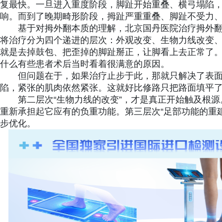
复最快。一旦进入重度阶段，脚趾开始重叠、横弓塌陷
响。而到了晚期畸形阶段，拇趾严重重叠、脚趾不受力
基于对拇外翻本质的理解，北京国丹医院治疗拇外
将治疗分为四个递进的层次：外观改变、生物力线改变、
就是去掉鼓包、把歪掉的脚趾掰正，让脚看上去正常了
什么有些患者术后当时看着很满意的原因。
但问题在于，如果治疗止步于此，那就只解决了表
陷，紧张的肌肉依然紧张。这就好比修路只把路面填平
第二层次“生物力线的改变”，才是真正开始触及根
重新承担起它应有的负重功能。第三层次“足部功能的重建
步优化。