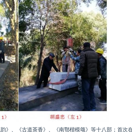
流韵》、《古道茶香》、《南鄂楷模颂》等十八部；首次