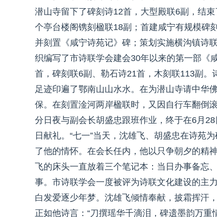
潜山寺留下了碑刻诗12首，大型殿联6副，结束
个亭台楼阁镌刻楹联18副；首建咸宁有规模碑刻
并刻置《咸宁诗苑记》碑；策划实施横沟镇诗联
织编写了市诗联学会建会30年以来的第一部《
首，碑刻联6副、勒石诗21首，木刻联113副
足迹印遍了鄂南山山水水。在为潜山寺请中华
保。在刻置淦河两岸楹联时，又因自行车翻倒滚
分日夜与副会长胡盛忠跟班作业，终于在6月2
日献礼。“七一”当天，沈雄飞、胡盛忠在诗苑
了他的情怀。在会长任内，他以只争朝夕的精
飞的床头一直放着三个笔记本：当日办事备忘
事。市诗联学会一度被评为诗联文化建设的主
白发爱逐少年梦。沈雄飞倾情奉献，披霜挥汗
正如他诗言：“刀撰瑶华千滴泪，碑遗墨韵万重