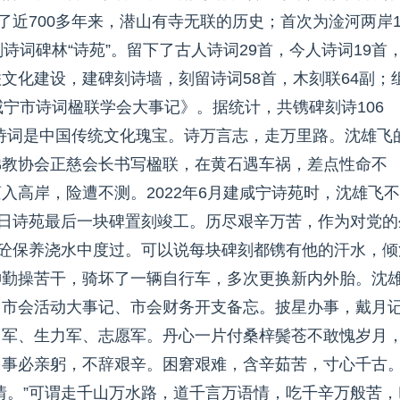
了近700多年来，潜山有寺无联的历史；首次为淦河两岸1
诗词碑林“诗苑”。留下了古人诗词29首，今人诗词19首
文化建设，建碑刻诗墙，刻留诗词58首，木刻联64副；
咸宁市诗词楹联学会大事记》。据统计，共镌碑刻诗106
。诗词是中国传统文化瑰宝。诗万言志，走万里路。沈雄飞
佛教协会正慈会长书写楹联，在黄石遇车祸，差点性命不
入高岸，险遭不测。2022年6月建咸宁诗苑时，沈雄飞不
8日诗苑最后一块碑置刻竣工。历尽艰辛万苦，作为对党的
为砼保养浇水中度过。可以说每块碑刻都镌有他的汗水，倾
神勤操苦干，骑坏了一辆自行车，多次更换新内外胎。沈
、市会活动大事记、市会财务开支备忘。披星办事，戴月
力军、生力军、志愿军。丹心一片付桑梓鬓苍不敢愧岁月
，事必亲躬，不辞艰辛。困窘艰难，含辛茹苦，寸心千古
情。”可谓走千山万水路，道千言万语情，吃千辛万般苦，