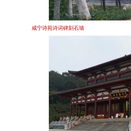
咸宁诗苑诗词碑刻石墙