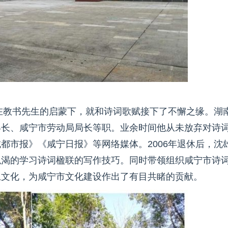
小在教书先生的启蒙下，就和诗词歌赋接下了不懈之缘。湖
县长、咸宁市劳动局局长等职。业余时间他从未放弃对诗
都市报》《咸宁日报》等网络媒体。2006年退休后，沈
似渴的学习诗词楹联的写作技巧。同时带领组织咸宁市诗
土文化，为咸宁市文化建设作出了有目共睹的贡献。