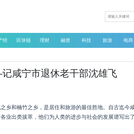
产经
区块链
理财
融资
科技
旅游
电商
—记咸宁市退休老干部沈雄飞
花之乡和楠竹之乡，是居住和旅游的最佳胜地。自古迄今
行各业出类拔萃，他们为人类的进步与社会的发展谱写出