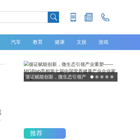
汽车
教育
健康
文娱
游戏
灵敏度超 80% 特异性 99%！
中大肿瘤防治中心携手吉因
加，发布 8 大高发癌种筛查
重磅研究
咸
了
推荐