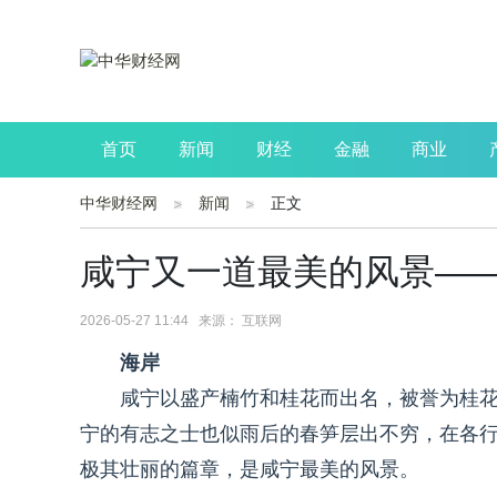
首页
新闻
财经
金融
商业
中华财经网
新闻
正文
公司
生活
读书
财观察
投资
咸宁又一道最美的风景—
2026-05-27 11:44 来源： 互联网
海岸
咸宁以盛产楠竹和桂花而出名，被誉为桂
宁的有志之士也似雨后的春笋层出不穷，在各
极其壮丽的篇章，是咸宁最美的风景。