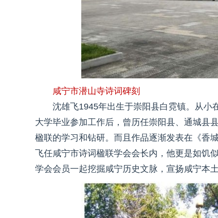
咸宁市潜山寺诗词碑刻
沈雄飞1945年出生于崇阳县白霓镇。从
大学毕业参加工作后，曾历任崇阳县、通城县
楹联的学习和钻研。而且作品逐渐发表在《香城
飞任咸宁市诗词楹联学会会长内，他更是如饥
学会会员一起挖掘咸宁历史文脉，宣扬咸宁本