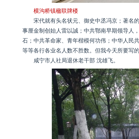
横沟桥镇楹联牌楼
宋代就有头名状元、御史中丞冯京；著名
事厘金制创始人雷以誠；中共鄂南早期领导人
石；中共革命家、青年楷模何功伟；中华人民
等等各行各业名人数不胜数。但我今天所要写
咸宁市人社局退休老干部 沈雄飞。