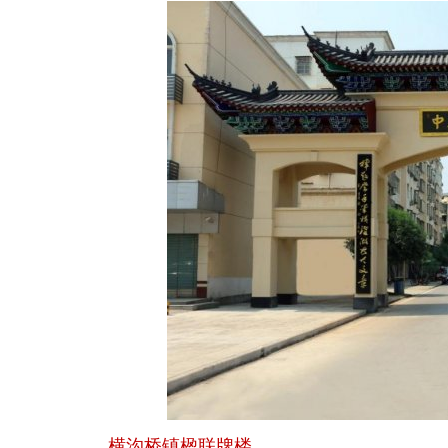
横沟桥镇楹联牌楼