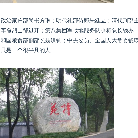
的政治家户部尚书方琳；明代礼部侍郎朱廷立；清代刑部
，革命烈士邹进开；第八集团军战地服务队少将队长钱亦
共和国粮食部副部长聂洪钧；中央委员、全国人大常委钱
的只是一个很平凡的人——