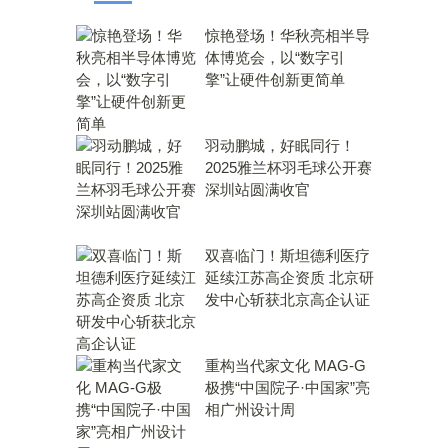
惊艳登场！华秋亮相半导
体博览会，以“数字引
擎”让硬件创新更简单
羽动鹏城，好眠同行！
2025雅兰杯羽毛球公开赛
深圳站圆满收官
双喜临门！斯坦德利医疗
延续江苏高企资质 北京研
发中心斩获北京高企认证
重构当代家文化 MAG-G
极携“中国院子·中国家”亮
相广州设计周