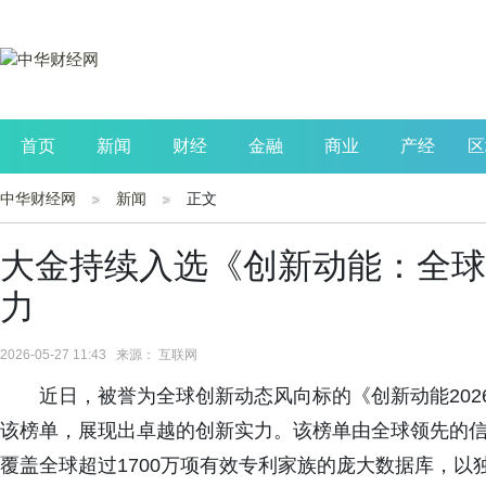
首页
新闻
财经
金融
商业
产经
区
中华财经网
新闻
正文
公司
生活
读书
财观察
投资
大金持续入选《创新动能：全球
力
2026-05-27 11:43 来源： 互联网
近日，被誉为全球创新动态风向标的《创新动能20
该榜单，展现出卓越的创新实力。该榜单由全球领先的信息与
覆盖全球超过1700万项有效专利家族的庞大数据库，以