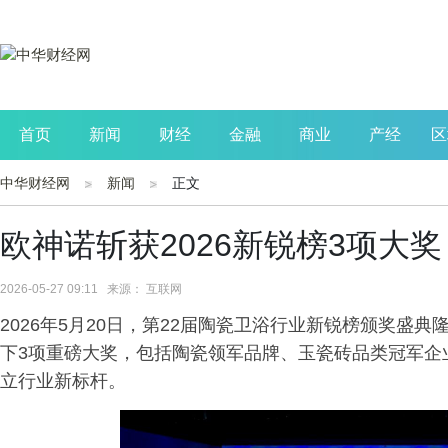
首页
新闻
财经
金融
商业
产经
区
中华财经网
新闻
正文
公司
生活
读书
财观察
投资
欧神诺斩获2026新锐榜3项大
2026-05-27 09:11 来源： 互联网
2026年5月20日，第22届陶瓷卫浴行业新锐榜颁奖盛
下3项重磅大奖，包括陶瓷领军品牌、玉瓷砖品类冠军企
立行业新标杆。