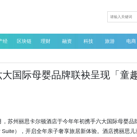
产经
区块链
理财
融资
科技
旅游
电商
六大国际母婴品牌联袂呈现「童
026 年 1月，苏州丽思卡尔顿酒店于今年年初携手六大国际母婴品
mily Suite），开启全年亲子奢享旅居新体验。酒店携丽思儿