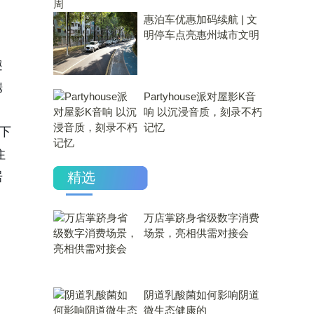
惠泊车优惠加码续航 | 文
明停车点亮惠州城市文明
趣
镌
Partyhouse派对屋影K音
响 以沉浸音质，刻录不朽
记忆
下
住
居
精选
万店掌跻身省级数字消费
场景，亮相供需对接会
​阴道乳酸菌如何影响阴道
微生态健康的