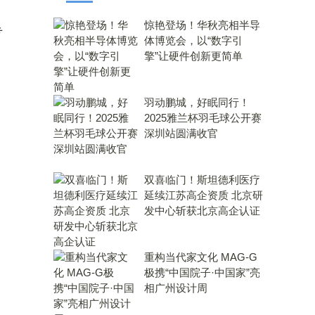
惊艳登场！华秋亮相半导
专
体博览会，以“数字引
擎”让硬件创新更简单
羽动鹏城，好眠同行！
2025雅兰杯羽毛球公开赛
深圳站圆满收官
双喜临门！斯坦德利医疗
延续江苏高企资质 北京研
发中心斩获北京高企认证
重构当代家文化 MAG-G
极携“中国院子·中国家”亮
相广州设计周