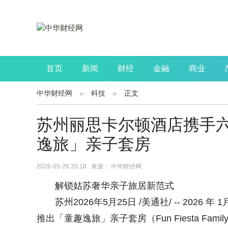
首页
新闻
财经
金融
商业
中华财经网
科技
正文
公司
生活
读书
财观察
投资
苏州丽思卡尔顿酒店携手
逸旅」亲子套房
2026-05-26 20:18 来源： 中华财经网
解锁姑苏奢华亲子旅居新范式
苏州2026年5月25日 /美通社/ -- 2
推出「童趣逸旅」亲子套房（Fun Fiesta Fa