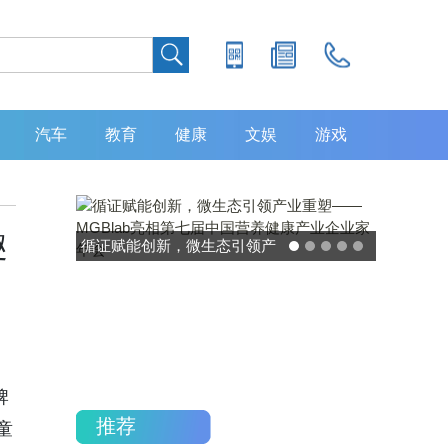
汽车
教育
健康
文娱
游戏
趣
循证赋能创新，微生态引领产
灵敏度超 80% 特
业重塑——MGBlab亮相第七
中大肿瘤防治中
届中国营养健康产业企业家年
加，发布 8 大
会
重磅研
牌
推荐
童