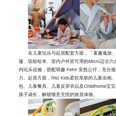
在儿童玩乐与起居配套方面，「童趣逸旅」亲子
篷、缤纷绘本、室内户外皆可用的Micro迈古六
内玩乐设施，搭配萌趣 Fehn 安抚公仔，充
力。起居方面，Ritz Kids柔软亲肤的儿童浴袍
包、儿童餐具、儿童反穿衣以及Childhom
孩子成长，解锁惬意无忧的旅居体验。