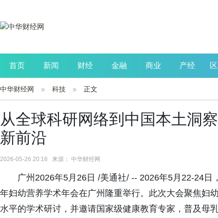
首页
新闻
财经
金融
商业
产经
区
中华财经网
科技
正文
公司
生活
读书
财观察
投资
从全球科研网络到中国本土洞察
新前沿
2026-05-26 20:16 来源： 中华财经网
广州2026年5月26日 /美通社/ -- 2026年5月2
年妇幼营养学术年会在广州隆重举行。此次大会聚焦妇
水平的学术研讨，并邀请国家级健康教育专家，普及母